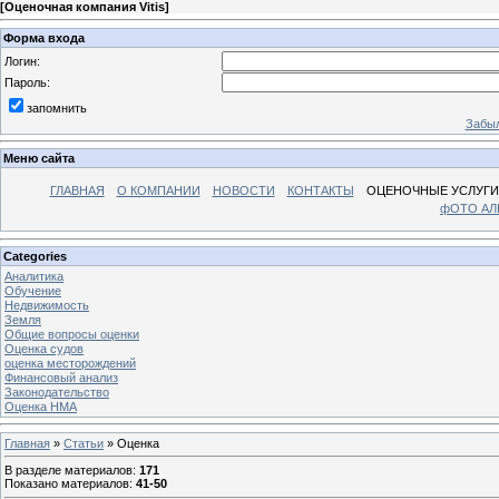
[
Оценочная компания Vitis
]
Форма входа
Логин:
Пароль:
запомнить
Забыл
Меню сайта
ГЛАВНАЯ
О КОМПАНИИ
НОВОСТИ
КОНТАКТЫ
ОЦЕНОЧНЫЕ УСЛУГИ
фОТО А
Categories
Аналитика
Обучение
Недвижимость
Земля
Общие вопросы оценки
Оценка судов
оценка месторождений
Финансовый анализ
Законодательство
Оценка НМА
Главная
»
Статьи
» Оценка
В разделе материалов
:
171
Показано материалов
:
41-50