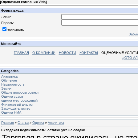
[
Оценочная компания Vitis
]
Форма входа
Логин:
Пароль:
запомнить
Забыл
Меню сайта
ГЛАВНАЯ
О КОМПАНИИ
НОВОСТИ
КОНТАКТЫ
ОЦЕНОЧНЫЕ УСЛУГИ
фОТО А
Categories
Аналитика
Обучение
Недвижимость
Земля
Общие вопросы оценки
Оценка судов
оценка месторождений
Финансовый анализ
Законодательство
Оценка НМА
Главная
»
Статьи
»
Оценка
»
Аналитика
Складская недвижимость: остатки уже не сладки
Торговля в стране оживилась, но эт