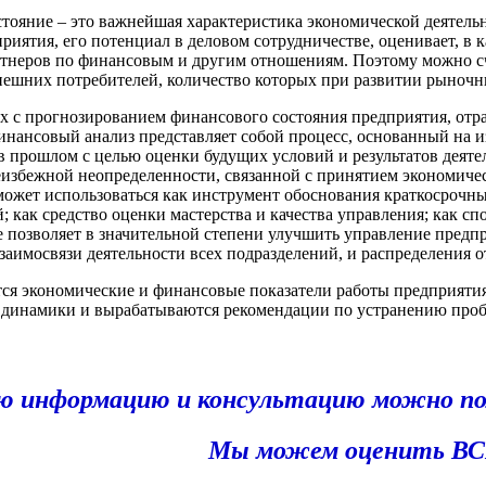
стояние – это важнейшая характеристика экономической деятель
риятия, его потенциал в деловом сотрудничестве, оценивает, в
ртнеров по финансовым и другим отношениям. Поэтому можно счит
нешних потребителей, количество которых при развитии рыночн
ых с прогнозированием финансового состояния предприятия, от
финансовый анализ представляет собой процесс, основанный на
 в прошлом с целью оценки будущих условий и результатов деяте
еизбежной неопределенности, связанной с принятием экономиче
может использоваться как инструмент обоснования краткосрочн
; как средство оценки мастерства и качества управления; как с
позволяет в значительной степени улучшить управление предпр
заимосвязи деятельности всех подразделений, и распределения о
тся экономические и финансовые показатели работы предприятия
 динамики и вырабатываются рекомендации по устранению проб
ю информацию и консультацию можно
по
Мы можем оценить ВС