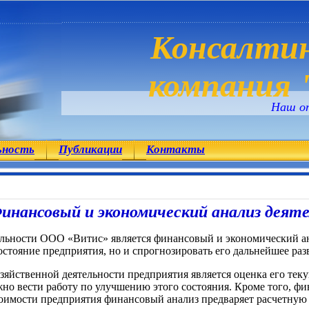
Консалтин
компания "
Наш о
ьность
Публикации
Контакты
инансовый и экономический анализ деят
льности ООО «Витис» является финансовый и экономический ана
остояние предприятия, но и спрогнозировать его дальнейшее раз
яйственной деятельности предприятия является оценка его теку
но вести работу по улучшению этого состояния. Кроме того, ф
тоимости предприятия финансовый анализ предваряет расчетную ч