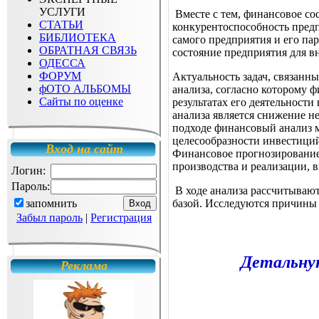
УСЛУГИ
Вместе с тем, финансовое со
СТАТЬИ
конкурентоспособность предп
БИБЛИОТЕКА
самого предприятия и его па
ОБРАТНАЯ СВЯЗЬ
состояние предприятия для в
ОДЕССА
ФОРУМ
Актуальность задач, связанн
фОТО АЛЬБОМЫ
анализа, согласно которому 
Сайты по оценке
результатах его деятельности
анализа является снижение н
подходе финансовый анализ 
целесообразности инвестиций
Вход на сайт
Финансовое прогнозирование 
производства и реализации, в
Логин:
Пароль:
В ходе анализа рассчитываю
запомнить
базой. Исследуются причины
Забыл пароль
|
Регистрация
Детальну
Реклама