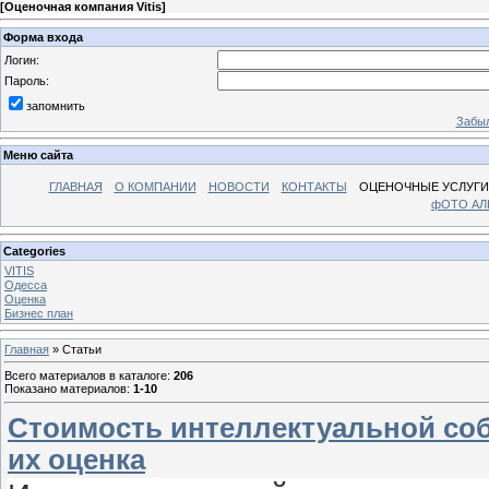
[
Оценочная компания Vitis
]
Форма входа
Логин:
Пароль:
запомнить
Забыл
Меню сайта
ГЛАВНАЯ
О КОМПАНИИ
НОВОСТИ
КОНТАКТЫ
ОЦЕНОЧНЫЕ УСЛУГИ
фОТО А
Categories
VITIS
Одесса
Оценка
Бизнес план
Главная
»
Статьи
Всего материалов в каталоге
:
206
Показано материалов
:
1-10
Стоимость интеллектуальной соб
их оценка