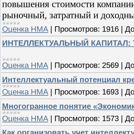
повышения стоимости компании,
рыночный, затратный и доходны
Оценка НМА
|
Просмотров:
1916
|
До
ИНТЕЛЛЕКТУАЛЬНЫЙ КАПИТАЛ: 
Оценка НМА
|
Просмотров:
2569
|
До
Интеллектуальный потенциал кр
Оценка НМА
|
Просмотров:
1693
|
До
Многогранное понятие «Экономи
Оценка НМА
|
Просмотров:
1573
|
До
Как организовать учет интеллект