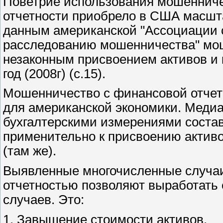
Поветрие использования мошеннич
отчетности приобрело в США масш
данным американской "Ассоциации 
расследованию мошенничества" мош
незаконным присвоением активов и к
год (2008г) (с.15).
Мошенничество с финансовой отчетн
для американской экономики. Медиа
бухгалтерскими измерениями составл
применительно к присвоению активов 
(там же).
Выявленные многочисленные случа
отчетностью позволяют выработать
случаев. Это:
1. Завышение стоимости активов.