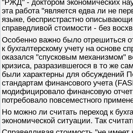
"РЖД" - доктором экономических нау
эта работа "является едва ли не п
языке, беспристрастно описывающи
справедливой стоимости - без восхв
Особенно важно было отрешиться от
к бухгалтерскому учету на основе сп
оказался "спусковым механизмом" в
кризиса, разразившегося в то же са
были характерны для обсуждений П
стандартам финансового учета (
FAS
модифицировало финансовую отчетн
потребовало повсеместного примене
Но можно ли считать переход к бухг
экономической ситуации. Так считат
Справедливая стоимость "не имеет н