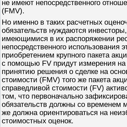
не имеют непосредственного отнош
(
FMV
).
Но именно в таких расчетных оцено
обязательств нуждаются инвесторы,
имеющимися в их распоряжении рес
непосредственного использования эт
приобретением крупного пакета акци
с помощью
FV
придут измерения на
принятию решения о сделке на осн
стоимости (
FMV
) того же пакета а
справедливой стоимости (
FV
) актив
том, что первоначально зафиксиров
обязательств должны со временем м
же должна ориентироваться на неи
стоимостных оценок.