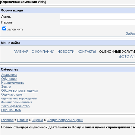
[
Оценочная компания Vitis
]
Форма входа
Логин:
Пароль:
запомнить
Забыл
Меню сайта
ГЛАВНАЯ
О КОМПАНИИ
НОВОСТИ
КОНТАКТЫ
ОЦЕНОЧНЫЕ УСЛУГИ
фОТО А
Categories
Аналитика
Обучение
Недвижимость
Земля
Общие вопросы оценки
Оценка судов
оценка месторождений
Финансовый анализ
Законодательство
Оценка НМА
Главная
»
Статьи
»
Оценка
»
Общие вопросы оценки
Новый стандарт оценочной деятельности Кому и зачем нужна справедливая с