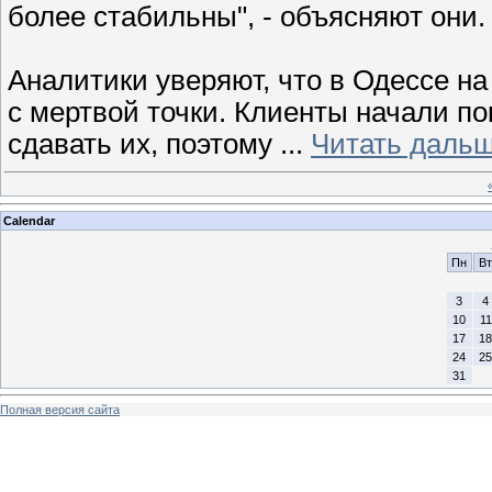
более стабильны", - объясняют они
Аналитики уверяют, что в Одессе н
с мертвой точки. Клиенты начали по
сдавать их, поэтому
...
Читать дальш
Calendar
Пн
Вт
3
4
10
11
17
18
24
25
31
Полная версия сайта