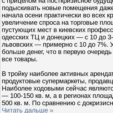
с прицелом на посткризисное буду
подыскивать новые помещения даже,
начала осени практически во всех 
увеличение спроса на торговые пло
пустующих мест в киевских професс
одесских ТЦ и донецких — с 10 до 3
львовских — примерно с 10 до 7%. 
больше денег, что в первую очеред
все товары.
В тройку наиболее активных аренд
продуктовые супермаркеты, продавц
Наиболее ходовыми сейчас являютс
— 100-150 кв. м, а в регионах площа
500 кв. м. По сравнению с докризи
Читать дальше »