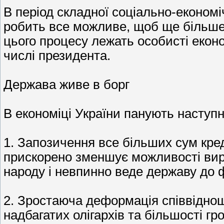
В період складної соціально-економіч
робить все можливе, щоб ще більше 
цього процесу лежать особисті еконо
числі президента.
Держава живе в борг
В економіці України панують наступні
1. Запозичення все більших сум кред
прискорено зменшує можливості вир
народу і невпинно веде державу до 
2. Зростаюча деформація співвідно
надбагатих олігархів та більшості г