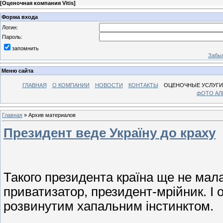
[
Оценочная компания Vitis
]
Форма входа
Логин:
Пароль:
запомнить
Забыл
Меню сайта
ГЛАВНАЯ
О КОМПАНИИ
НОВОСТИ
КОНТАКТЫ
ОЦЕНОЧНЫЕ УСЛУГИ
фОТО А
Главная
»
Архив материалов
Президент веде Україну до краху
Такого президента країна ще не мала
приватизатор, президент-мрійник. І 
розвинутим хапальним інстинктом.