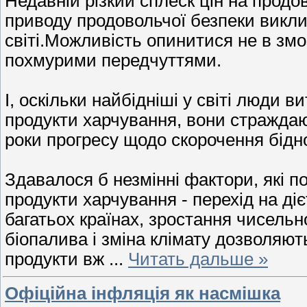
Недавній різкий сплеск цін на продо
приводу продовольчої безпеки викл
світі.Можливість опинитися не в змо
похмурими передчуттями.
І, оскільки найбідніші у світі люди 
продукти харчування, вони страждаю
роки прогресу щодо скорочення бідно
Здавалося б незмінні фактори, які п
продукти харчування - перехід на ді
багатьох країнах, зростання чисель
біопалива і зміна клімату дозволяют
продукти вж
...
Читать дальше »
Офіційна інфляція як насмішка