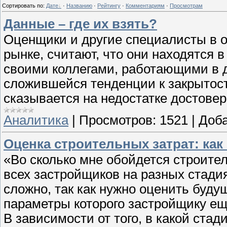
Сортировать по
:
Дате
·
Названию
·
Рейтингу
·
Комментариям
·
Просмотрам
Данные – где их взять?
Оценщики и другие специалисты в 
рынке, считают, что они находятся 
своими коллегами, работающими в д
сложившейся тенденции к закрытост
сказывается на недостатке достове
Аналитика
|
Просмотров:
1521
|
Доба
Оценка строительных затрат: ка
«Во сколько мне обойдется строител
всех застройщиков на разных стадия
сложно, так как нужно оценить буду
параметры которого застройщику ещ
В зависимости от того, в какой стад