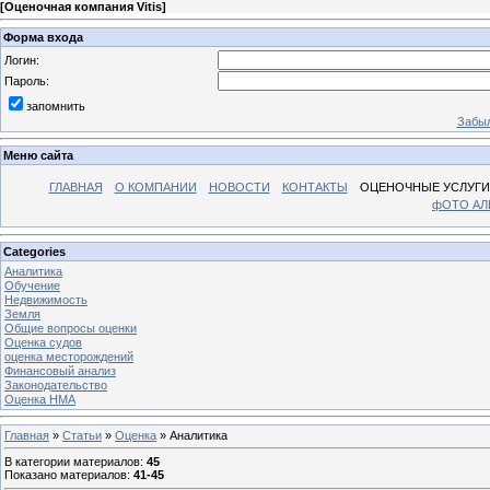
[
Оценочная компания Vitis
]
Форма входа
Логин:
Пароль:
запомнить
Забыл
Меню сайта
ГЛАВНАЯ
О КОМПАНИИ
НОВОСТИ
КОНТАКТЫ
ОЦЕНОЧНЫЕ УСЛУГИ
фОТО А
Categories
Аналитика
Обучение
Недвижимость
Земля
Общие вопросы оценки
Оценка судов
оценка месторождений
Финансовый анализ
Законодательство
Оценка НМА
Главная
»
Статьи
»
Оценка
» Аналитика
В категории материалов
:
45
Показано материалов
:
41-45