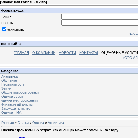
[
Оценочная компания Vitis
]
Форма входа
Логин:
Пароль:
запомнить
Забыл
Меню сайта
ГЛАВНАЯ
О КОМПАНИИ
НОВОСТИ
КОНТАКТЫ
ОЦЕНОЧНЫЕ УСЛУГИ
фОТО А
Categories
Аналитика
Обучение
Недвижимость
Земля
Общие вопросы оценки
Оценка судов
оценка месторождений
Финансовый анализ
Законодательство
Оценка НМА
Главная
»
Статьи
»
Оценка
»
Аналитика
Оценка строительных затрат: как оценщик может помочь инвестору?