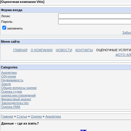
[
Оценочная компания Vitis
]
Форма входа
Логин:
Пароль:
запомнить
Забыл
Меню сайта
ГЛАВНАЯ
О КОМПАНИИ
НОВОСТИ
КОНТАКТЫ
ОЦЕНОЧНЫЕ УСЛУГИ
фОТО А
Categories
Аналитика
Обучение
Недвижимость
Земля
Общие вопросы оценки
Оценка судов
оценка месторождений
Финансовый анализ
Законодательство
Оценка НМА
Главная
»
Статьи
»
Оценка
»
Аналитика
Данные – где их взять?