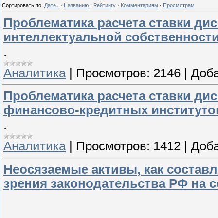
Сортировать по
:
Дате
·
Названию
·
Рейтингу
·
Комментариям
·
Просмотрам
Проблематика расчета ставки ди
интеллектуальной собственности
.
Аналитика
|
Просмотров:
2146
|
Доба
Проблематика расчета ставки ди
финансово-кредитных институто
.
Аналитика
|
Просмотров:
1412
|
Доба
Неосязаемые активы, как составл
зрения законодательства РФ на 