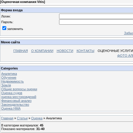
[
Оценочная компания Vitis
]
Форма входа
Логин:
Пароль:
запомнить
Забыл
Меню сайта
ГЛАВНАЯ
О КОМПАНИИ
НОВОСТИ
КОНТАКТЫ
ОЦЕНОЧНЫЕ УСЛУГИ
фОТО А
Categories
Аналитика
Обучение
Недвижимость
Земля
Общие вопросы оценки
Оценка судов
оценка месторождений
Финансовый анализ
Законодательство
Оценка НМА
Главная
»
Статьи
»
Оценка
» Аналитика
В категории материалов
:
45
Показано материалов
:
31-40