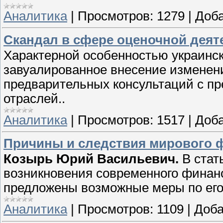
Аналитика
|
Просмотров:
1279
|
Доба
Cкандал в сфере оценочной деят
Характерной особенностью украинско
завуалированное внесение изменени
предварительных консультаций с п
отраслей..
Аналитика
|
Просмотров:
1517
|
Доба
Причины и следствия мирового 
Козырь Юрий Васильевич.
В стат
возникновения современного финанс
предложены возможные меры по его
Аналитика
|
Просмотров:
1109
|
Доба