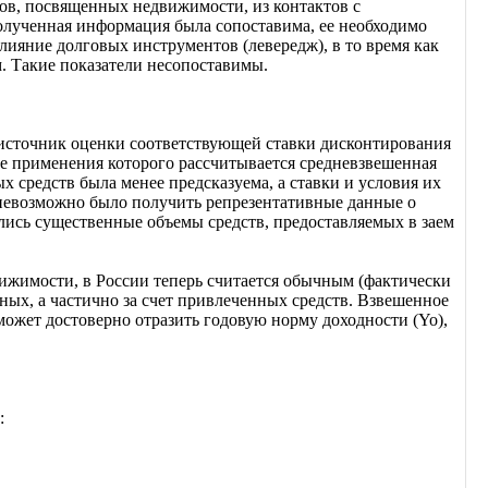
ов, посвященных недвижимости, из контактов с
олученная информация была сопоставима, ее необходимо
ияние долговых инструментов (левередж), в то время как
. Такие показатели несопоставимы.
источник оценки соответствующей ставки дисконтирования
е применения которого рассчитывается средневзвешенная
х средств была менее предсказуема, а ставки и условия их
 невозможно было получить репрезентативные данные о
лись существенные объемы средств, предоставляемых в заем
вижимости, в России теперь считается обычным (фактически
ых, а частично за счет привлеченных средств. Взвешенное
ожет достоверно отразить годовую норму доходности (Yo),
: