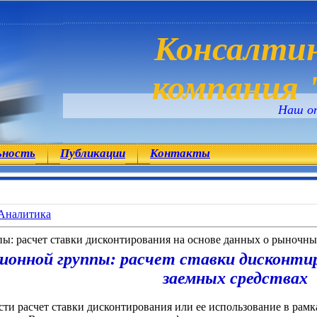
Консалтин
компания "
Наш о
ьность
Публикации
Контакты
Аналитика
ы: расчет ставки дисконтирования на основе данных о рыночны
онной группы: расчет ставки дисконтир
заемных средствах
сти расчет ставки дисконтирования или ее использование в рамк