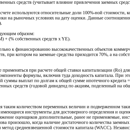
венных средств (учитывает влияние привлечения заемных средс
асчете используются относительные доли 100%-ной стоимости, 
нки на рыночных условиях на дату оцeнки. Данные соотношения
.
едующим образом:
M) + (% собственных средств x YE).
ельно к финансированию высококачественных объектов коммерч
тв, при котором на заемные средства приходится 70%, а на собс
 применяться при расчете общей ставки капитализации (Ro) для
омпоненты формулы, включив туда доходность капитала. При эт
ой суммы выплат по долгам к общей сумме ипотечного кредита 
венных средств (годовой дивиденд по акциям, поделенный на о
я таким количеством переменных величин и подверженном таки
е имеющиеся инструменты для достоверного определения и оце
ряжение оценщиков дополнительные, ранее не применяемые, инс
ова произошло, когда наличие достаточного количества заемных
 метод средневзвешенной стоимости капитала (WACC). Независи