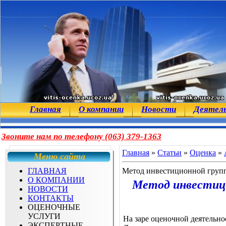
Главная
О компании
Новости
Деятел
Звоните нам по телефону (063) 379-1363
Главная
»
Статьи
»
Оценка
»
Меню сайта
ГЛАВНАЯ
Метод инвестиционной групп
О КОМПАНИИ
Метод инвестици
НОВОСТИ
КОНТАКТЫ
ОЦЕНОЧНЫЕ
УСЛУГИ
На заре оценочной деятельно
ЭКСПЕРТНЫЕ