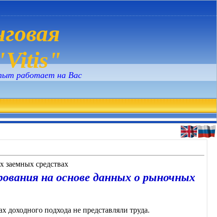
говая
Vitis"
пыт работает на Вас
х заемных средствах
ования на основе данных о рыночных
ах доходного подхода не представляли труда.