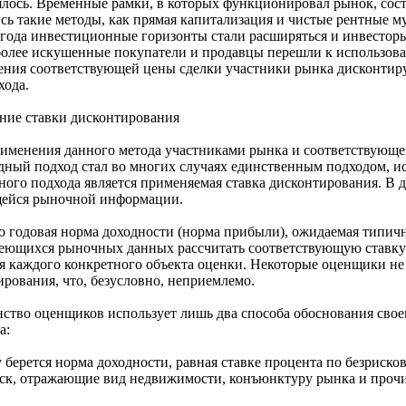
ось. Временные рамки, в которых функционировал рынок, соста
ь такие методы, как прямая капитализация и чистые рентные м
0 года инвестиционные горизонты стали расширяться и инвесторы
олее искушенные покупатели и продавцы перешли к использов
ления соответствующей цены сделки участники рынка дисконти
хода.
ние ставки дисконтирования
именения данного метода участниками рынка и соответствующе
дный подход стал во многих случаях единственным подходом, 
го подхода является применяемая ставка дисконтирования. В д
щейся рыночной информации.
то годовая норма доходности (норма прибыли), ожидаемая типи
еющихся рыночных данных рассчитать соответствующую ставку
я каждого конкретного объекта оценки. Некоторые оценщики не
рования, что, безусловно, неприемлемо.
нство оценщиков использует лишь два способа обоснования свое
а:
у берется норма доходности, равная ставке процента по безриск
иск, отражающие вид недвижимости, конъюнктуру рынка и прочи