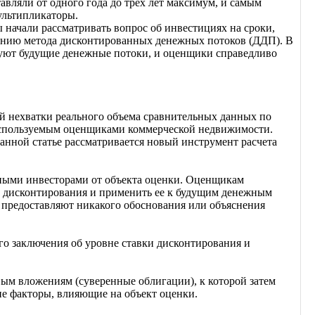
вляли от одного года до трех лет максимум, и самым
ультипликаторы.
 начали рассматривать вопрос об инвестициях на сроки,
анию метода дисконтированных денежных потоков (ДДП). В
руют будущие денежные потоки, и оценщики справедливо
й нехватки реального объема сравнительных данных по
используемым оценщиками коммерческой недвижимости.
анной статье рассматривается новый инструмент расчета
чными инвесторами от объекта оценки. Оценщикам
 дисконтирования и применить ее к будущим денежным
 предоставляют никакого обоснования или объяснения
го заключения об уровне ставки дисконтирования и
овым вложениям (суверенные облигации), к которой затем
е факторы, влияющие на объект оценки.