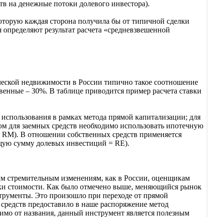
тв на денежные потоки долевого инвестора).
которую каждая сторона получила бы от типичной сделки
 определяют результат расчета «средневзвешенной
еской недвижимости в России типично такое соотношение
твенные – 30%. В таблице приводится пример расчета ставки
 использования в рамках метода прямой капитализации; для
ом для заемных средств необходимо использовать ипотечную
= RM). В отношении собственных средств применяется
бщую сумму долевых инвестиций = RE).
м стремительным изменениям, как в России, оценщикам
нки стоимости. Как было отмечено выше, меняющийся рынок
трументы. Это произошло при переходе от прямой
 средств предоставило в наше распоряжение метод
мо от названия, данный инструмент является полезным