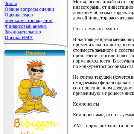
Метод, основанный на инфор
Земля
инвесторами, от инвестицио
Общие вопросы оценки
должным образом скорректиро
Оценка судов
другой инвестор рассчитывае
оценка месторождений
Финансовый анализ
Роль заемных средств
Законодательство
Оценка НМА
В настоящее время меняющие
применительно к доходным в
стоимость заемного и собств
Реклама
привлечения носили более с
норме доходности. В результ
по конкурентоспособным ста
Не считая текущей (хочется 
ожидаемым) финансировать к
соотношение норм доходност
применимую в процессе диск
Компоненты
Компонентами, используемым
YM = норма доходности по ип