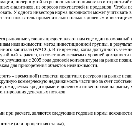
мации, почерпнутой из рыночных источников: из интернет-сайт
нных аналитиков, из опросов покупателей и продавцов. Чтобы п
вать. У одного инвестора норма доходности может учитывать вл
т этот показатель применительно только к долевым инвестициям
ся рыночные условия предоставляют нам еще один возможный 
идам недвижимости: метод инвестиционной группы, в результат
енного капитала (WACC). В те времена, когда доступность заемны
лучайный характер, из сочетания желаемых уровней доходности
ате улучшения с 2005 года деловой конъюнктуры на рынке появи
вкам для приобретения объектов недвижимости.
верить – временной) нехватки кредитных ресурсов на рынке нед
рупную коммерческую недвижимость частично за счет собственн
и, ожидаемых кредиторами и долевыми инвесторами на рынке, м
онтирования денежных потоков.
и при расчете, являются следующие годовые нормы доходности
отеке (или процентная ставка),