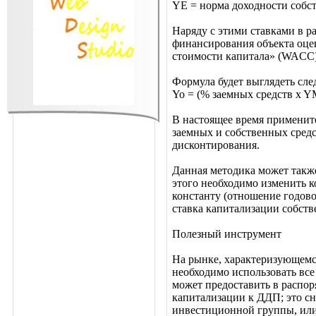
YE = норма доходности собст
Наряду с этими ставками в р
финансирования объекта оце
стоимости капитала» (WACC)
Формула будет выглядеть сл
Yo = (% заемных средств x Y
В настоящее время применит
заемных и собственных средс
дисконтирования.
Данная методика может также
этого необходимо изменить к
константу (отношение годов
ставка капитализации собст
Полезный инструмент
На рынке, характеризующемс
необходимо использовать вс
может предоставить в распо
капитализации к ДДП; это сн
инвестиционной группы, или