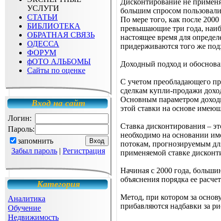
Дисконтирование не применял
УСЛУГИ
большим спросом пользовалис
СТАТЬИ
По мере того, как после 200
БИБЛИОТЕКА
превышающие три года, наиб
ОБРАТНАЯ СВЯЗЬ
настоящее время для опреде
ОДЕССА
придерживаются того же под
ФОРУМ
фОТО АЛЬБОМЫ
Доходный подход и обоснова
Сайты по оценке
С учетом преобладающего пр
сделкам купли-продажи дохо
Основным параметром доходно
Вход на сайт
этой ставки на основе имею
Логин:
Ставка дисконтирования – э
Пароль:
необходимо на основании им
запомнить
потокам, прогнозируемым дл
Забыл пароль
|
Регистрация
применяемой ставке дисконти
Начиная с 2000 года, больши
объяснения порядка ее расчет
Категория
Метод, при котором за основ
Аналитика
прибавляются надбавки за р
Обучение
Недвижимость