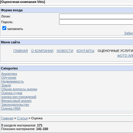
[
Оценочная компания Vitis
]
Форма входа
Логин:
Пароль:
запомнить
Забыл
Меню сайта
ГЛАВНАЯ
О КОМПАНИИ
НОВОСТИ
КОНТАКТЫ
ОЦЕНОЧНЫЕ УСЛУГИ
фОТО А
Categories
Аналитика
Обучение
Недвижимость
Земля
Общие вопросы оценки
Оценка судов
оценка месторождений
Финансовый анализ
Законодательство
Оценка НМА
Главная
»
Статьи
» Оценка
В разделе материалов
:
171
Показано материалов
:
141-150