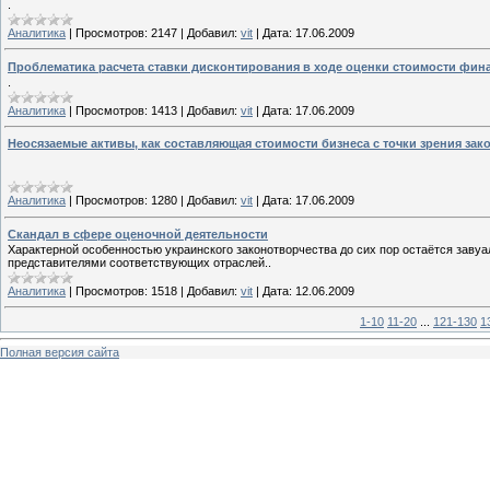
.
Аналитика
|
Просмотров:
2147
|
Добавил:
vit
|
Дата:
17.06.2009
Проблематика расчета ставки дисконтирования в ходе оценки стоимости фин
.
Аналитика
|
Просмотров:
1413
|
Добавил:
vit
|
Дата:
17.06.2009
Неосязаемые активы, как составляющая стоимости бизнеса с точки зрения за
Аналитика
|
Просмотров:
1280
|
Добавил:
vit
|
Дата:
17.06.2009
Cкандал в сфере оценочной деятельности
Характерной особенностью украинского законотворчества до сих пор остаётся заву
представителями соответствующих отраслей..
Аналитика
|
Просмотров:
1518
|
Добавил:
vit
|
Дата:
12.06.2009
1-10
11-20
...
121-130
1
Полная версия сайта