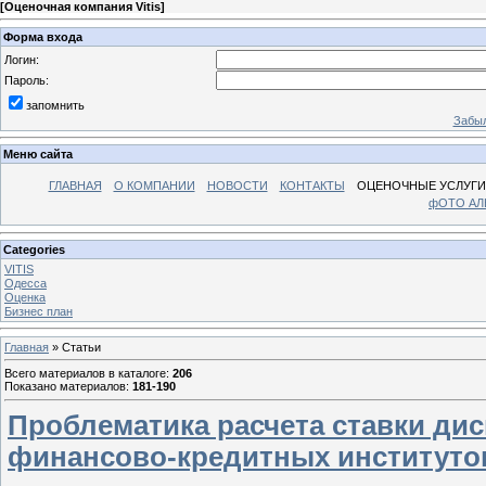
[
Оценочная компания Vitis
]
Форма входа
Логин:
Пароль:
запомнить
Забыл
Меню сайта
ГЛАВНАЯ
О КОМПАНИИ
НОВОСТИ
КОНТАКТЫ
ОЦЕНОЧНЫЕ УСЛУГИ
фОТО А
Categories
VITIS
Одесса
Оценка
Бизнес план
Главная
»
Статьи
Всего материалов в каталоге
:
206
Показано материалов
:
181-190
Проблематика расчета ставки ди
финансово-кредитных институто