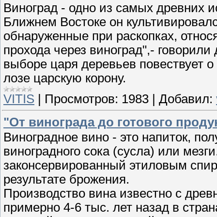
Виноград - одно из самых древних 
Ближнем Востоке он культивировался
обнаруженные при раскопках, относя
прохода через виноград",- говорили
выборе царя деревьев повествует о
лозе царскую корону.
VITIS
|
Просмотров:
1983
|
Добавил:
"От винограда до готового проду
Виноградное вино - это напиток, п
виноградного сока (сусла) или мезг
законсервированный этиловым спирт
результате брожения.
Производство вина известно с древ
примерно 4-6 тыс. лет назад в стран