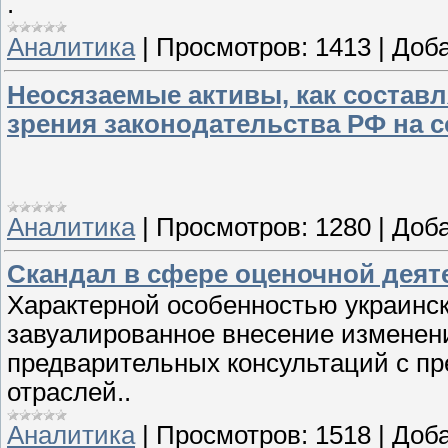
.
Аналитика
|
Просмотров:
1413
|
Доба
Неосязаемые активы, как составл
зрения законодательства РФ на 
Аналитика
|
Просмотров:
1280
|
Доба
Cкандал в сфере оценочной деят
Характерной особенностью украинско
завуалированное внесение изменени
предварительных консультаций с п
отраслей..
Аналитика
|
Просмотров:
1518
|
Доба