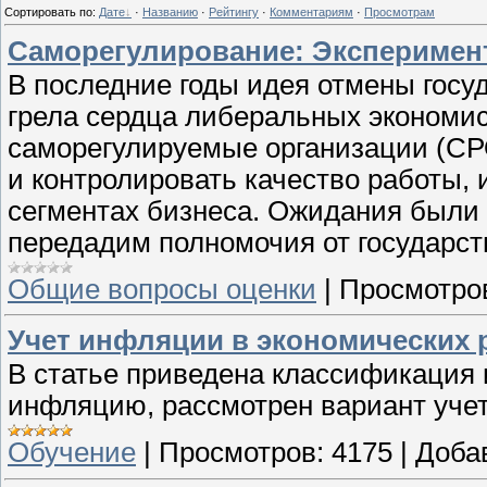
Сортировать по
:
Дате
·
Названию
·
Рейтингу
·
Комментариям
·
Просмотрам
Саморегулирование: Эксперимен
В последние годы идея отмены госу
грела сердца либеральных экономис
саморегулируемые организации (СРО
и контролировать качество работы, 
сегментах бизнеса. Ожидания были 
передадим полномочия от государст
Общие вопросы оценки
|
Просмотро
Учет инфляции в экономических 
В статье приведена классификация
инфляцию, рассмотрен вариант учет
Обучение
|
Просмотров:
4175
|
Доба