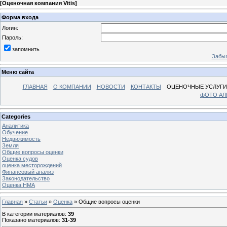
[
Оценочная компания Vitis
]
Форма входа
Логин:
Пароль:
запомнить
Забыл
Меню сайта
ГЛАВНАЯ
О КОМПАНИИ
НОВОСТИ
КОНТАКТЫ
ОЦЕНОЧНЫЕ УСЛУГИ
фОТО А
Categories
Аналитика
Обучение
Недвижимость
Земля
Общие вопросы оценки
Оценка судов
оценка месторождений
Финансовый анализ
Законодательство
Оценка НМА
Главная
»
Статьи
»
Оценка
» Общие вопросы оценки
В категории материалов
:
39
Показано материалов
:
31-39