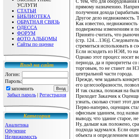
С тем, что для оборудования
УСЛУГИ
прямому назначению. Наприме
СТАТЬИ
получения дохода (зарабатыва
БИБЛИОТЕКА
Другое дело недвижимость. 
ОБРАТНАЯ СВЯЗЬ
Как известно, недвижимость 
ОДЕССА
подвержены изменениям и пе
ФОРУМ
Принято считать, что рыноч
фОТО АЛЬБОМЫ
(стр. 124…136)]. Следовател
Сайты по оценке
стремиться использовать в с
Если исходить из НЭИ, то на
Однако этот процесс носит в
периода, да и приоритеты со
Вход на сайт
торговым, то не станет ли Н
центральной части города.
Логин:
Прежде, чем задавать конкре
Пароль:
его целесообразности, позво
запомнить
И так сказка, похожая на был
Забыл пароль
|
Регистрация
Приходит Заказчик к Оценщик
узнать, сколько стоит этот д
Перво-наперво, оценщик стал
офисным зданием, под назван
Категория
выводу, что здание старое, н
Ну, дальше как положено, ср
Аналитика
подхода задумался. Если оцен
Обучение
объекта и определением коли
Недвижимость