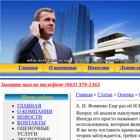
Главная
О компании
Новости
Деятел
Звоните нам по телефону (063) 379-1363
Главная
»
Статьи
»
Оценка
»
Меню сайта
ГЛАВНАЯ
А. Н. Фоменко Еще раз об НЭ
О КОМПАНИИ
Вопрос об анализе наилучшег
НОВОСТИ
Иногда его просто называют 
КОНТАКТЫ
использования, которым явля
ОЦЕНОЧНЫЕ
Я же хочу поставить крамоль
УСЛУГИ
теория заблуждается, требуя 
ЭКСПЕРТНЫЕ