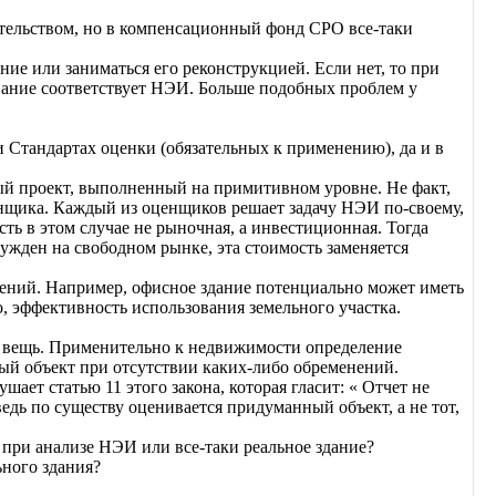
ательством, но в компенсационный фонд СРО все-таки
ание или заниматься его реконструкцией. Если нет, то при
вание соответствует НЭИ. Больше подобных проблем у
 Стандартах оценки (обязательных к применению), да и в
ый проект, выполненный на примитивном уровне. Не факт,
енщика. Каждый из оценщиков решает задачу НЭИ по-своему,
ть в этом случае не рыночная, а инвестиционная. Тогда
ужден на свободном рынке, эта стоимость заменяется
ений. Например, офисное здание потенциально может иметь
о, эффективность использования земельного участка.
 – вещь. Применительно к недвижимости определение
ый объект при отсутствии каких-либо обременений.
ет статью 11 этого закона, которая гласит: « Отчет не
ведь по существу оценивается придуманный объект, а не тот,
 при анализе НЭИ или все-таки реальное здание?
ьного здания?