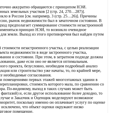
статочно аккуратно обращаются с принципом НЭИ.
ых земельных участков [2 (стр. 24, 270…287)].
ло в России [см. например, 3 (стр. 25…26)]. Причины
оссии, рынок недвижимости был в зачаточном состоянии. В
одход предполагает суммирование стоимости незастроенной
применяться принцип НЭИ, то возникло очевидное
для земли. Выход из этого противоречия был найден путем
тоимости незастроенного участка, с целью реализации
екта недвижимости в виде застроенного участка,
вании и состоянии. При этом, в затратном подходе должна
зовании, даже если оно не является оптимальным.
ного проекта, безусловно, необходим подробный анализ
ция или строительство уже начаты, то, по крайней мере,
е необходимые согласования.
ми помещениями первых этажей многоэтажных здании в
перепланировки, стоимость которого мала, по сравнению со
ра. По-видимому, выход в таких случаях может быть
антазий) и, если другое использование более доходно, то
м случае и Заказчик и Оценщик моделируют возможное
риоритет, поскольку именно он оплачивает услугу по оценке
 исключено, что объект оценки окружают низко
орговое помещение.