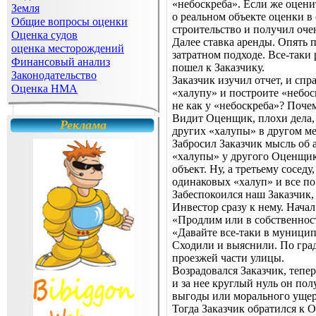
«небоскреба». Если же оценит
Земля
о реальном объекте оценки в 
Общие вопросы оценки
строительство и получил оч
Оценка судов
Далее ставка аренды. Опять 
оценка месторождений
затратном подходе. Все-таки
Финансовый анализ
пошел к Заказчику.
Законодательство
Заказчик изучил отчет, и сп
Оценка НМА
«халупу» и построите «небоск
не как у «небоскреба»? Поче
Видит Оценщик, плохи дела, 
Реклама
других «халупы» в другом ме
Забросил Заказчик мысль об а
«халупы» у другого Оценщика
объект. Ну, а третьему сосе
одинаковых «халуп» и все по
Забеспокоился наш Заказчик,
Инвестор сразу к нему. Начал
«Продлим или в собственност
«Давайте все-таки в муницип
Сходили и выяснили. По град
проезжей части улицы.
Возрадовался Заказчик, тепе
и за нее круглый нуль он по
выгоды или морального ущерб
Тогда Заказчик обратился к О