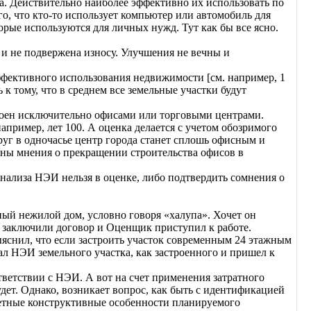
на. Действительно наиболее эффективно их использовать по
го, что кто-то использует компьютер или автомобиль для
торые используются для личных нужд. Тут как бы все ясно.
а и не подвержена износу. Улучшения не вечны и
ффективного использования недвижимости [см. например, 1
к тому, что в среднем все земельные участки будут
троен исключительно офисами или торговыми центрами.
апример, лет 100. А оценка делается с учетом обозримого
руг в одночасье центр города станет сплошь офисным и
шны мнения о прекращении строительства офисов в
анализа НЭИ нельзя в оценке, либо подтвердить сомнения о
ный нежилой дом, условно говоря «халупа». Хочет он
о, заключили договор и Оценщик приступил к работе.
ыяснил, что если застроить участок современным 24 этажным
ал НЭИ земельного участка, как застроенного и пришел к
тветствии с НЭИ. А вот на счет применения затратного
удет. Однако, возникает вопрос, как быть с идентификацией
кретные конструктивные особенности планируемого