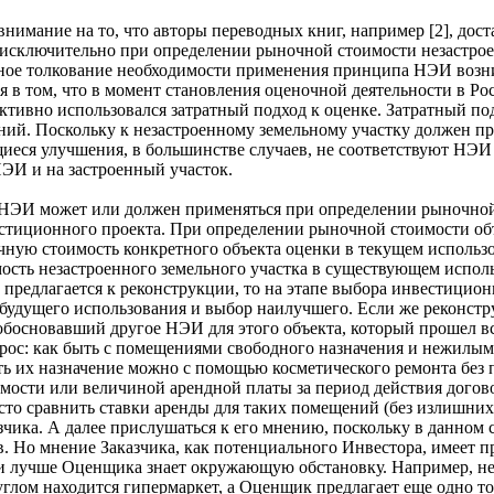
внимание на то, что авторы переводных книг, например [2], до
исключительно при определении рыночной стоимости незастроенн
ное толкование необходимости применения принципа НЭИ возник
ся в том, что в момент становления оценочной деятельности в Р
ктивно использовался затратный подход к оценке. Затратный п
ений. Поскольку к незастроенному земельному участку должен 
иеся улучшения, в большинстве случаев, не соответствуют НЭИ 
ЭИ и на застроенный участок.
ЭИ может или должен применяться при определении рыночной с
стиционного проекта. При определении рыночной стоимости объ
ную стоимость конкретного объекта оценки в текущем использо
ость незастроенного земельного участка в существующем исполь
предлагается к реконструкции, то на этапе выбора инвестицион
удущего использования и выбор наилучшего. Если же реконструк
босновавший другое НЭИ для этого объекта, который прошел вс
рос: как быть с помещениями свободного назначения и нежилы
ть их назначение можно с помощью косметического ремонта без 
ости или величиной арендной платы за период действия догово
о сравнить ставки аренды для таких помещений (без излишних ф
азчика. А далее прислушаться к его мнению, поскольку в данно
. Но мнение Заказчика, как потенциального Инвестора, имеет п
 и лучше Оценщика знает окружающую обстановку. Например, не
углом находится гипермаркет, а Оценщик предлагает еще одно т