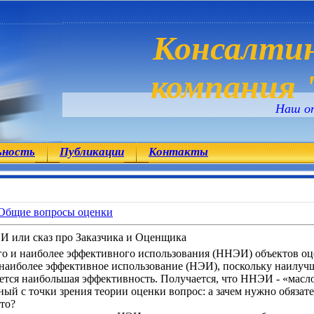
Консалтин
компания "
Наш о
ьность
Публикации
Контакты
Общие вопросы оценки
И или сказ про Заказчика и Оценщика
о и наиболее эффективного использования (ННЭИ) объектов оцен
наиболее эффективное использование (НЭИ), поскольку наилучш
ется наибольшая эффективность. Получается, что ННЭИ - «масло
ный с точки зрения теории оценки вопрос: а зачем нужно обяза
это?