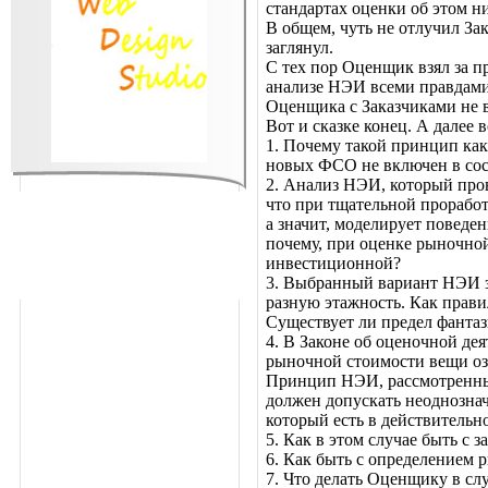
стандартах оценки об этом ни
В общем, чуть не отлучил За
заглянул.
С тех пор Оценщик взял за пр
анализе НЭИ всеми правдами
Оценщика с Заказчиками не 
Вот и сказке конец. А далее 
1. Почему такой принцип как
новых ФСО не включен в сост
2. Анализ НЭИ, который про
что при тщательной проработ
а значит, моделирует поведе
почему, при оценке рыночной
инвестиционной?
3. Выбранный вариант НЭИ з
разную этажность. Как прави
Существует ли предел фанта
4. В Законе об оценочной де
рыночной стоимости вещи озн
Принцип НЭИ, рассмотренный 
должен допускать неоднозначн
который есть в действительн
5. Как в этом случае быть с
6. Как быть с определением 
7. Что делать Оценщику в сл