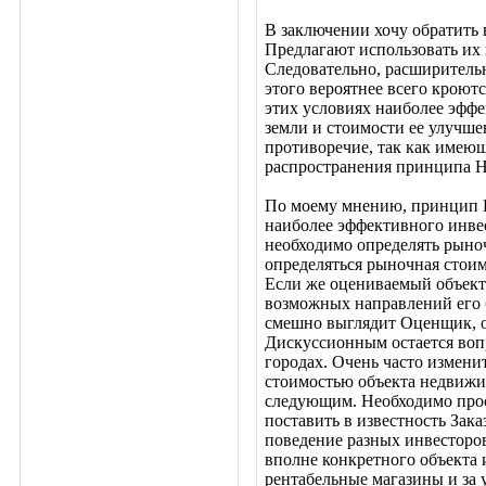
В заключении хочу обратить 
Предлагают использовать их 
Следовательно, расширитель
этого вероятнее всего кроют
этих условиях наиболее эффе
земли и стоимости ее улучш
противоречие, так как имеющ
распространения принципа Н
По моему мнению, принцип Н
наиболее эффективного инве
необходимо определять рыноч
определяться рыночная стоим
Если же оцениваемый объект 
возможных направлений его б
смешно выглядит Оценщик, о
Дискуссионным остается воп
городах. Очень часто измени
стоимостью объекта недвижим
следующим. Необходимо прост
поставить в известность Зак
поведение разных инвесторов
вполне конкретного объекта
рентабельные магазины и за 