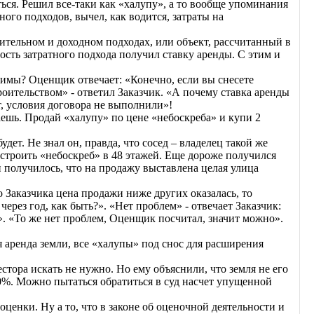
ться. Решил все-таки как «халупу», а то вообще упоминания
ного подходов, вычел, как водится, затраты на
нительном и доходном подходах, или объект, рассчитанный в
ость затратного подхода получил ставку аренды. С этим и
авимы? Оценщик отвечает: «Конечно, если вы снесете
троительством» - ответил Заказчик. «А почему ставка аренды
т, условия договора не выполнили»!
аешь. Продай «халупу» по цене «небоскреба» и купи 2
дет. Не знал он, правда, что сосед – владелец такой же
строить «небоскреб» в 48 этажей. Еще дороже получился
и получилось, что на продажу выставлена целая улица
 Заказчика цена продажи ниже других оказалась, то
через год, как быть?». «Нет проблем» - отвечает Заказчик:
. «То же нет проблем, Оценщик посчитал, значит можно».
 аренда земли, все «халупы» под снос для расширения
стора искать не нужно. Но ему объяснили, что земля не его
0%. Можно пытаться обратиться в суд насчет упущенной
оценки. Ну а то, что в законе об оценочной деятельности и