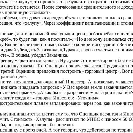
ь как «халупу», то придется от результатов затратного отказыва
отчете не останется. После согласования сравнительного и доход
ень приличную стоимость.
проблема, что сдавать в аренду: объекты, использованные в срав
 решил, что «халупу». Через коэффициент капитализации и стоим
рашивает, а что цена моей «халупы» и цена «небоскреба» сопост
реб», то будет так, как я посчитал». «Но я не хочу заниматься с
му Вы не посчитали стоимость моего конкретного здания? Значи
и давай убеждать Заказчика: «Дурачок, своего счастья не поним
сте». В общем, убедил Заказчика.
ренде, маркетингом занялся. Ну думает, от инвесторов отбоя не бу
 оценку заказал. Тот Оценщик покруче оказался. Предложил по
ду, третий Оценщик предложил построить «торговый центр». Вот 
 разной цене.
 но тут появился долгожданный Инвестор. А, поскольку у нашего
 вникать и задавать вопросы: «У Вас аренда земли заканчивается 
ь переоформим». «А как быть с разрешением на строительство?»
алитет сходим» - говорит Инвестор: «Уточним».
остроительным планам запланировано: через год, как закончится
рь муниципалитет заплатит ему то, что Оценщик насчитал и Инве
лучит. Стоимость «Халупы» рассчитают по УПВС с износом 50-6
а, но это, как правило, бесполезно.
ценщику с претензией. А тот говорит, что действовал по теории 