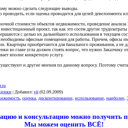
ому можно сделать следующие выводы.
 проводить, если оценка проводится для целей девелопмента и
ыночной стоимости объектов недвижимости, проведение анализа 
нвестиционный проект, так как это сосем другие трудозатраты н
ершаются с целью их дальнейшего использования в текущем сос
, необходимы офисные помещения для работы. Причем, офисы им 
и. Квартиры приобретаются для банального проживания, а не дл
ки во главе угла должен стоять вопрос, что нужно Заказчику от
ивает вполне конкретную услугу.
о существуют и другие мнения по данному вопросу. Поэтому счит
r.ru
ценки
|
Добавил
:
vit
(02.09.2009)
вижимость
,
оценка
,
дисконтирование
,
использование
,
наиболее
,
цию и консультацию можно получить по т
Мы можем оценить ВСЁ!