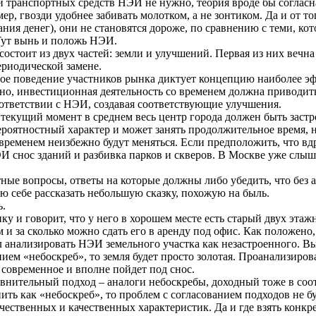
 и транспортных средств НЭИ не нужно, теория вроде бы соглас
р, гвозди удобнее забивать молотком, а не зонтиком. Да и от то
ния денег), они не становятся дороже, по сравнению с теми, ко
Тут вынь и положь НЭИ.
состоит из двух частей: земли и улучшений. Первая из них вечн
риодической замене.
ное поведение участников рынка диктует концепцию наиболее э
ьно, инвестиционная деятельность со временем должна приводить 
оответствии с НЭИ, создавая соответствующие улучшения.
 текущий момент в среднем весь центр города должен быть зас
ероятностный характер и может занять продолжительное время, н
 временем неизбежно будут меняться. Если предположить, что вд
ЭИ снос зданий и разбивка парков и скверов. В Москве уже слы
тные вопросы, ответы на которые должны либо убедить, что без 
лю себе рассказать небольшую сказку, похожую на быль.
ь.
у и говорит, что у него в хорошем месте есть старый двух этаж
ом и за сколько можно сдать его в аренду под офис. Как положен
 анализировать НЭИ земельного участка как незастроенного. В
ием «небоскреб», то земля будет просто золотая. Проанализиров
е современное и вполне пойдет под снос.
авнительный подход – аналоги небоскребы, доходный тоже в соо
ить как «небоскреб», то проблем с согласованием подходов не б
чественных и качественных характеристик. Да и где взять кон