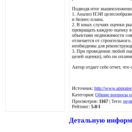
Подводя итог вышеизложенн
1. Анализ НЭИ целесообразно
и бизнес-плана.
2. В иных случаях оценки р
превращать каждую оценку в и
объектами недвижимости сов
отличается от строительного
необходимы для реконструкци
3. При проведении любой оцен
целей оценки), ибо он оплач
Автор отдает себе отчет, чт
Источник
:
http://www.appraise
Категория
:
Общие вопросы о
Просмотров
:
1167
|
Теги
:
нед
Рейтинг
:
5.0
/
1
Детальную информа