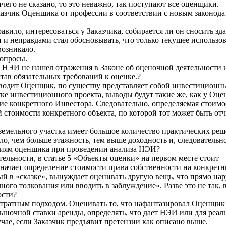
чего не сказано, то это неважно, так поступают все оценщики.
казчик Оценщика от профессии в соответствии с новым законод
авило, интересоваться у Заказчика, собирается ли он сносить зд
 и неправдами стал обосновывать, что только текущее использо
возникало.
вопросы.
 НЭИ не нашел отражения в Законе об оценочной деятельности и
ав обязательных требований к оценке.?
водит Оценщик, по существу представляет собой инвестиционн
ке инвестиционного проекта, выводы будут такие же, как у Оц
ние конкретного Инвестора. Следовательно, определяемая стоимос
 стоимости конкретного объекта, по которой тот может быть отч
емельного участка имеет большое количество практических реш
ло, чем больше этажность, тем выше доходность и, следовательн
зиям оценщика при проведении анализа НЭИ?
ятельности, в статье 5 «Объекты оценки» на первом месте стоит
ачает определение стоимости права собственности на конкретн
в «сказке», вынуждает оценивать другую вещь, что прямо наруша
ого толкования или вводить в заблуждение». Разве это не так, 
ости?
 затратным подходом. Оценивать то, что нафантазировал Оценщик
рыночной ставки аренды, определять, что дает НЭИ или для реал
учае, если Заказчик предъявит претензии как описано выше.