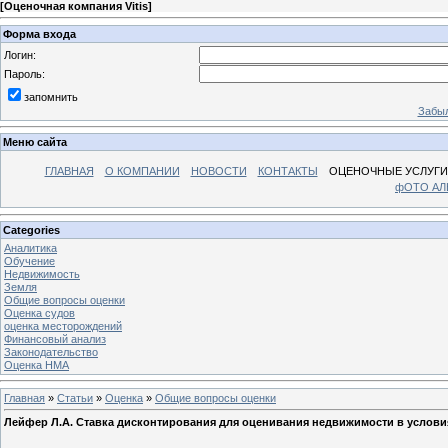
[
Оценочная компания Vitis
]
Форма входа
Логин:
Пароль:
запомнить
Забыл
Меню сайта
ГЛАВНАЯ
О КОМПАНИИ
НОВОСТИ
КОНТАКТЫ
ОЦЕНОЧНЫЕ УСЛУГИ
фОТО А
Categories
Аналитика
Обучение
Недвижимость
Земля
Общие вопросы оценки
Оценка судов
оценка месторождений
Финансовый анализ
Законодательство
Оценка НМА
Главная
»
Статьи
»
Оценка
»
Общие вопросы оценки
Лейфер Л.А. Ставка дисконтирования для оценивания недвижимости в услови