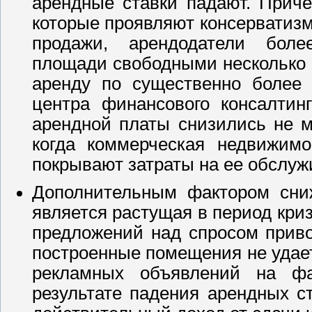
арендные ставки падают. Приче
которые проявляют консерватизм
продажи, арендодатели боле
площади свободными несколько 
аренду по существенно более
центра финансового консалтин
арендной платы снизились не м
когда коммерческая недвижимо
покрывают затраты на ее обслуж
Дополнительным фактором сниж
является растущая в период кр
предложений над спросом приво
построенные помещения не удает
рекламных объявлений на ф
результате падения арендных с