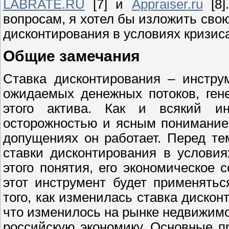
LABRATE.RU
[7] и
Appraiser.ru
[8]
вопросам, я хотел бы изложить сво
дисконтирования в условиях кризиса
Общие замечания
Ставка дисконтирования – инстру
ожидаемых денежных потоков, ген
этого актива. Как и всякий ин
осторожностью и ясным пониманием 
допущениях он работает. Перед те
ставки дисконтирования в условия
этого понятия, его экономическое 
этот инструмент будет применять
того, как изменилась ставка дискон
что изменилось на рынке недвижимо
российскую экономику. Основные п