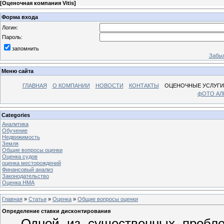
[
Оценочная компания Vitis
]
Форма входа
Логин:
Пароль:
запомнить
Забыл
Меню сайта
ГЛАВНАЯ
О КОМПАНИИ
НОВОСТИ
КОНТАКТЫ
ОЦЕНОЧНЫЕ УСЛУГИ
фОТО А
Categories
Аналитика
Обучение
Недвижимость
Земля
Общие вопросы оценки
Оценка судов
оценка месторождений
Финансовый анализ
Законодательство
Оценка НМА
Главная
»
Статьи
»
Оценка
»
Общие вопросы оценки
Определение ставки дисконтирования
Одной из существенных пробле