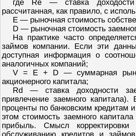
где Re — ставка доходости с
рассчитанная, как правило, с испо
E — рыночная стоимость собствен
D — рыночная стоимость заемног
На практике часто определяетс
займов компании. Если эти данны
доступная информация о соотноше
аналогичных компаний;
V = E + D — суммарная рыно
акционерного капитала;
Rd — ставка доходности зае
привлечение заемного капитала). 
проценты по банковским кредитам 
этом стоимость заемного капитала 
прибыль. Смысл корректировки
обслуживанию кредитов и займов 