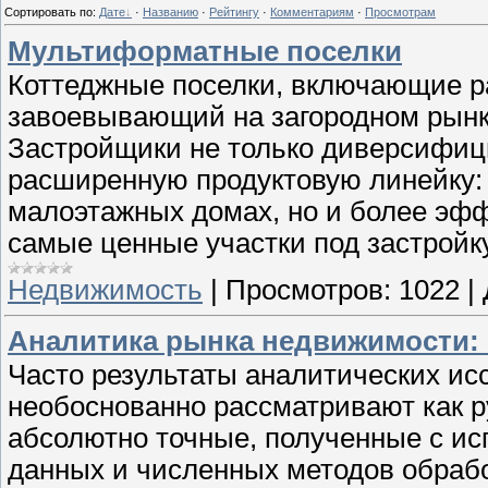
Сортировать по
:
Дате
·
Названию
·
Рейтингу
·
Комментариям
·
Просмотрам
Мультиформатные поселки
Коттеджные поселки, включающие ра
завоевывающий на загородном рынк
Застройщики не только диверсифици
расширенную продуктовую линейку: 
малоэтажных домах, но и более эф
самые ценные участки под застрой
Недвижимость
|
Просмотров:
1022
|
Аналитика рынка недвижимости:
Часто результаты аналитических и
необоснованно рассматривают как р
абсолютно точные, полученные с и
данных и численных методов обраб