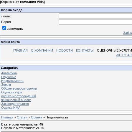
[
Оценочная компания Vitis
]
Форма входа
Логин:
Пароль:
запомнить
Забыл
Меню сайта
ГЛАВНАЯ
О КОМПАНИИ
НОВОСТИ
КОНТАКТЫ
ОЦЕНОЧНЫЕ УСЛУГИ
фОТО А
Categories
Аналитика
Обучение
Недвижимость
Земля
Общие вопросы оценки
Оценка судов
оценка месторождений
Финансовый анализ
Законодательство
Оценка НМА
Главная
»
Статьи
»
Оценка
» Недвижимость
В категории материалов
:
45
Показано материалов
:
21-30