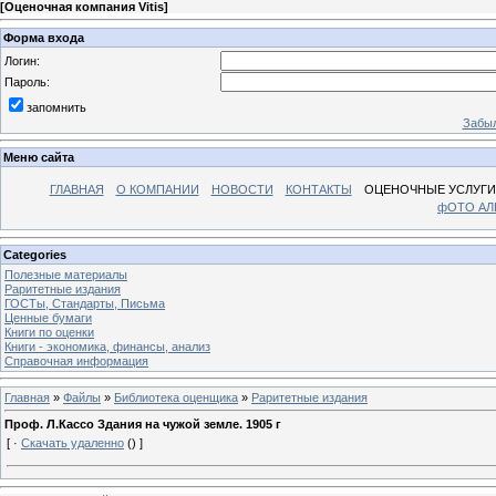
[
Оценочная компания Vitis
]
Форма входа
Логин:
Пароль:
запомнить
Забыл
Меню сайта
ГЛАВНАЯ
О КОМПАНИИ
НОВОСТИ
КОНТАКТЫ
ОЦЕНОЧНЫЕ УСЛУГИ
фОТО А
Categories
Полезные материалы
Раритетные издания
ГОСТы, Стандарты, Письма
Ценные бумаги
Книги по оценки
Книги - экономика, финансы, анализ
Справочная информация
Главная
»
Файлы
»
Библиотека оценщика
»
Раритетные издания
Проф. Л.Кассо Здания на чужой земле. 1905 г
[ ·
Скачать удаленно
() ]