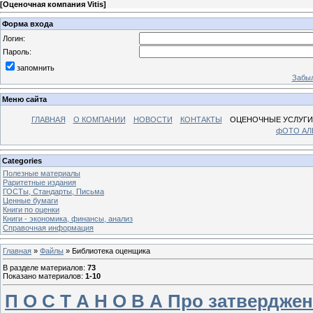
[
Оценочная компания Vitis
]
Форма входа
Логин:
Пароль:
запомнить
Забыл
Меню сайта
ГЛАВНАЯ
О КОМПАНИИ
НОВОСТИ
КОНТАКТЫ
ОЦЕНОЧНЫЕ УСЛУГИ
фОТО А
Categories
Полезные материалы
Раритетные издания
ГОСТы, Стандарты, Письма
Ценные бумаги
Книги по оценки
Книги - экономика, финансы, анализ
Справочная информация
Главная
»
Файлы
» Библиотека оценщика
В разделе материалов
:
73
Показано материалов
:
1-10
П О С Т А Н О В А Про затвердже