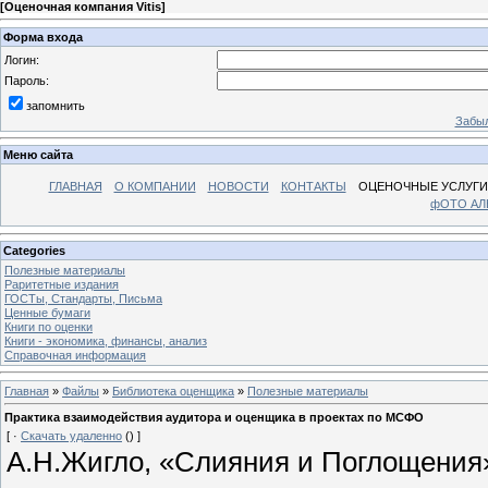
[
Оценочная компания Vitis
]
Форма входа
Логин:
Пароль:
запомнить
Забыл
Меню сайта
ГЛАВНАЯ
О КОМПАНИИ
НОВОСТИ
КОНТАКТЫ
ОЦЕНОЧНЫЕ УСЛУГИ
фОТО А
Categories
Полезные материалы
Раритетные издания
ГОСТы, Стандарты, Письма
Ценные бумаги
Книги по оценки
Книги - экономика, финансы, анализ
Справочная информация
Главная
»
Файлы
»
Библиотека оценщика
»
Полезные материалы
Практика взаимодействия аудитора и оценщика в проектах по МСФО
[ ·
Скачать удаленно
() ]
А.Н.Жигло, «Слияния и Поглощения», 