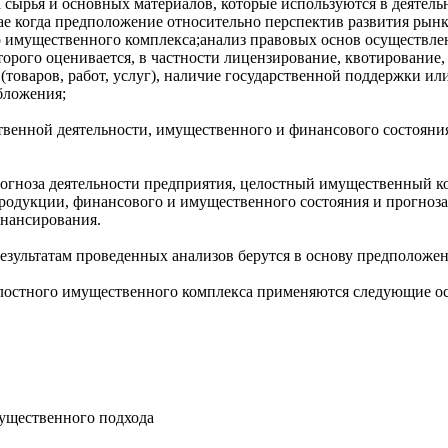
а сырья и основных материалов, которые используются в деяте
чае когда предположение относительно перспектив развития рын
о имущественного комплекса;анализ правовых основ осуществле
орого оценивается, в частности лицензирование, квотирование
товаров, работ, услуг), наличие государственной поддержки и
бложения;
твенной деятельности, имущественного и финансового состояния
огноза деятельности предприятия, целостный имущественный ко
родукции, финансового и имущественного состояния и прогноза
нансирования.
зультатам проведенных анализов берутся в основу предположен
елостного имущественного комплекса применяются следующие о
ущественного подхода