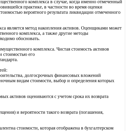
щественного комплекса в случае, когда именно отмеченный
овившейся практике, в частности во время оценки
стоимостью вероятного результата ликвидации отмеченного
кса является метод накопления активов. Оценщиками может
твенного комплекса, а также другие методы
ходимо обосновать.
имущественного комплекса. Чистая стоимость активов
и стоимостью его
тандарта.
тей:
троительства, долгосрочных финансовых вложений
ыночным видам стоимости, выбор и определения которых
вых активов оцениваются с учетом срока их возврата
ещения) и вероятности такого возврата (погашения,
алентна стоимости, которая отображена в бухгалтерском