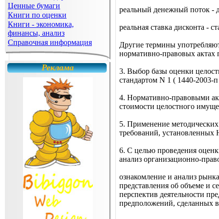
Ценные бумаги
реальный денежный поток - д
Книги по оценки
Книги - экономика,
реальная ставка дисконта - с
финансы, анализ
Справочная информация
Другие термины употребляютс
нормативно-правовых актах 
Реклама
3. Выбор базы оценки целос
стандартом N 1 ( 1440-2003-п 
4. Нормативно-правовыми ак
стоимости целостного имуще
5. Применение методических
требований, установленных Н
6. С целью проведения оцен
анализ организационно-прав
ознакомление и анализ рынка
представления об объеме и с
перспектив деятельности пр
предположений, сделанных в