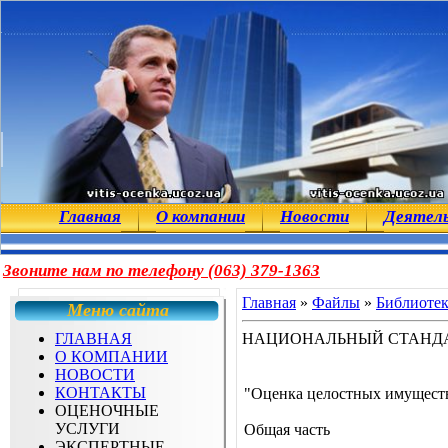
Главная
О компании
Новости
Деятел
Звоните нам по телефону (063) 379-1363
Главная
»
Файлы
»
Библиоте
Меню сайта
ГЛАВНАЯ
НАЦИОНАЛЬНЫЙ СТАНДА
О КОМПАНИИ
НОВОСТИ
КОНТАКТЫ
"Оценка целостных имущест
ОЦЕНОЧНЫЕ
УСЛУГИ
Общая часть
ЭКСПЕРТНЫЕ