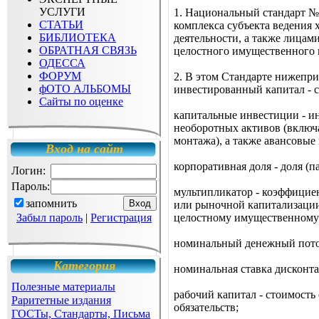
УСЛУГИ
1. Национальный стандарт №3
СТАТЬИ
комплекса субъекта ведения 
БИБЛИОТЕКА
деятельности, а также лицам
ОБРАТНАЯ СВЯЗЬ
целостного имущественного 
ОДЕССА
ФОРУМ
2. В этом Стандарте нижепр
фОТО АЛЬБОМЫ
инвестированный капитал - с
Сайты по оценке
капитальные инвестиции - ин
необоротных активов (включ
монтажа), а также авансовые
Вход на сайт
корпоративная доля - доля (
Логин:
Пароль:
мультипликатор - коэффицие
запомнить
или рыночной капитализации
Забыл пароль
|
Регистрация
целостному имущественному к
номинальный денежный поток
Категория
номинальная ставка дисконта
Полезные материалы
рабочий капитал - стоимость
Раритетные издания
обязательств;
ГОСТы, Стандарты, Письма