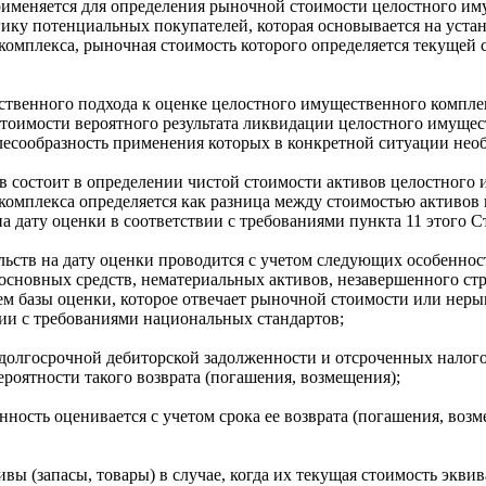
именяется для определения рыночной стоимости целостного иму
ику потенциальных покупателей, которая основывается на устан
омплекса, рыночная стоимость которого определяется текущей 
твенного подхода к оценке целостного имущественного компле
тоимости вероятного результата ликвидации целостного имущес
лесообразность применения которых в конкретной ситуации необ
в состоит в определении чистой стоимости активов целостного 
комплекса определяется как разница между стоимостью активов 
а дату оценки в соответствии с требованиями пункта 11 этого С
ельств на дату оценки проводится с учетом следующих особеннос
 основных средств, нематериальных активов, незавершенного с
ем базы оценки, которое отвечает рыночной стоимости или нер
ии с требованиями национальных стандартов;
долгосрочной дебиторской задолженности и отсроченных налого
ероятности такого возврата (погашения, возмещения);
нность оценивается с учетом срока ее возврата (погашения, возм
вы (запасы, товары) в случае, когда их текущая стоимость эквив