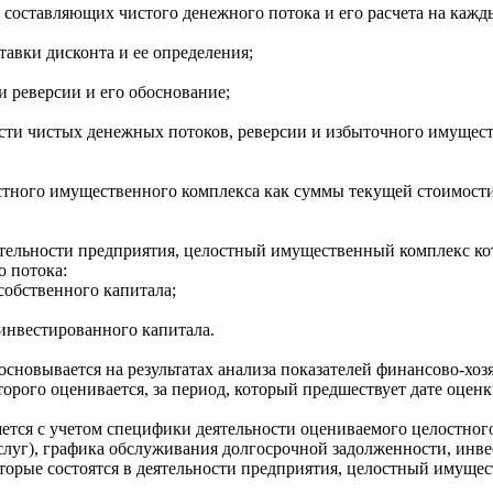
составляющих чистого денежного потока и его расчета на кажды
авки дисконта и ее определения;
и реверсии и его обоснование;
сти чистых денежных потоков, реверсии и избыточного имущест
стного имущественного комплекса как суммы текущей стоимости
ятельности предприятия, целостный имущественный комплекс кот
 потока:
собственного капитала;
инвестированного капитала.
 основывается на результатах анализа показателей финансово-хо
рого оценивается, за период, который предшествует дате оценк
ется с учетом специфики деятельности оцениваемого целостног
 услуг), графика обслуживания долгосрочной задолженности, ин
торые состоятся в деятельности предприятия, целостный имущес