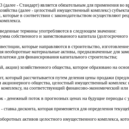
 (далее - Стандарт) является обязательным для применения во
хозяйства (далее - целостный имущественный комплекс) субъек
и, которые в соответствии с законодательством осуществляют ре
комплекса.
иведенные термины употребляются в следующем значении:
умма собственного и заимствованного капитала (долгосрочного
вестиции, которые направляются в строительство, изготовление
ая необоротные материальные активы, предназначенные для зам
 платежи для финансирования капитального строительства;
пай, акции) хозяйственного общества, которое образовано на ос
нт, который рассчитывается путем деления цены продажи (пред
 акционерного общества, целостный имущественный комплекс к
омплексу, на соответствующий финансово-экономический или др
 - денежный поток в прогнозных ценах на будущие периоды с 
 - ставка дисконта, которая применяется для определения текущ
 оборотных активов целостного имущественного комплекса, кот