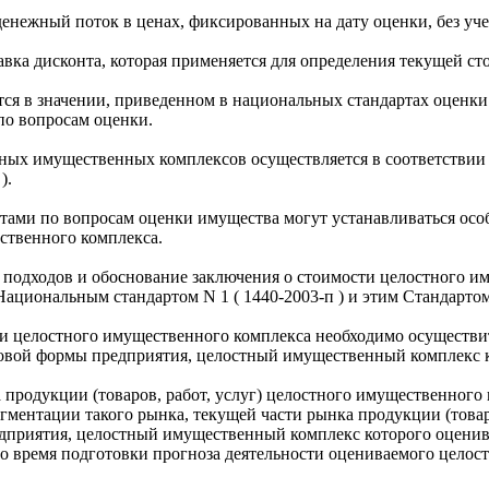
енежный поток в ценах, фиксированных на дату оценки, без уч
тавка дисконта, которая применяется для определения текущей с
я в значении, приведенном в национальных стандартах оценки 
по вопросам оценки.
тных имущественных комплексов осуществляется в соответстви
).
тами по вопросам оценки имущества могут устанавливаться осо
ственного комплекса.
 подходов и обоснование заключения о стоимости целостного и
ациональным стандартом N 1 ( 1440-2003-п ) и этим Стандартом
ки целостного имущественного комплекса необходимо осуществи
овой формы предприятия, целостный имущественный комплекс к
 продукции (товаров, работ, услуг) целостного имущественного
егментации такого рынка, текущей части рынка продукции (товар
едприятия, целостный имущественный комплекс которого оценив
о время подготовки прогноза деятельности оцениваемого целос