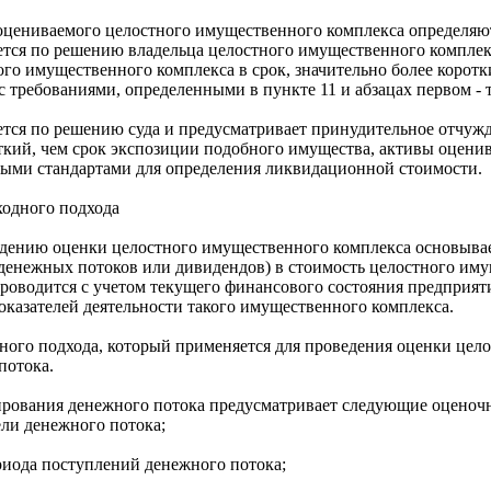
оцениваемого целостного имущественного комплекса определяют
ется по решению владельца целостного имущественного комплекс
го имущественного комплекса в срок, значительно более коротк
с требованиями, определенными в пункте 11 и абзацах первом - т
ется по решению суда и предусматривает принудительное отчуж
откий, чем срок экспозиции подобного имущества, активы оценив
ыми стандартами для определения ликвидационной стоимости.
одного подхода
едению оценки целостного имущественного комплекса основыва
денежных потоков или дивидендов) в стоимость целостного иму
роводится с учетом текущего финансового состояния предприят
оказателей деятельности такого имущественного комплекса.
ного подхода, который применяется для проведения оценки цел
потока.
рования денежного потока предусматривает следующие оценоч
ли денежного потока;
риода поступлений денежного потока;