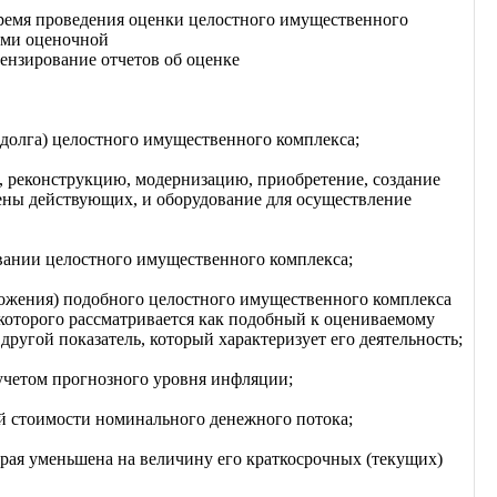
 время проведения оценки целостного имущественного
тами оценочной
цензирование отчетов об оценке
 долга) целостного имущественного комплекса;
, реконструкцию, модернизацию, приобретение, создание
ены действующих, и оборудование для осуществление
новании целостного имущественного комплекса;
ложения) подобного целостного имущественного комплекса
оторого рассматривается как подобный к оцениваемому
угой показатель, который характеризует его деятельность;
учетом прогнозного уровня инфляции;
ей стоимости номинального денежного потока;
орая уменьшена на величину его краткосрочных (текущих)