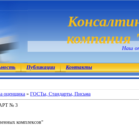
Консалтин
компания "
Наш о
ьность
Публикации
Контакты
ка оценщика
»
ГОСТы, Стандарты, Письма
РТ № 3
венных комплексов"