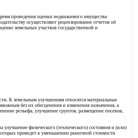
о время проведения оценки недвижимого имущества
нодательству осуществляют рецензирование отчетов об
оценке земельных участков государственной и
ости. К земельным улучшениям относятся материальные
зможным без их обесценения и изменения назначения, а
енение рельефа, улучшение грунтов, размещение посевов,
 улучшение физического (технического) состояния и (или)
е которых приведет к уменьшению рыночной стоимости