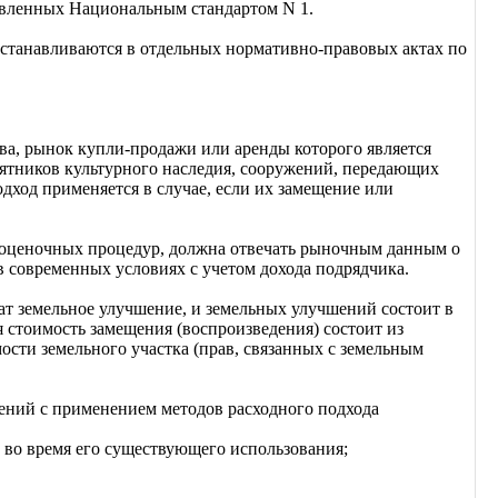
овленных Национальным стандартом N 1.
станавливаются в отдельных нормативно-правовых актах по
ва, рынок купли-продажи или аренды которого является
тников культурного наследия, сооружений, передающих
дход применяется в случае, если их замещение или
я оценочных процедур, должна отвечать рыночным данным о
 современных условиях с учетом дохода подрядчика.
ат земельное улучшение, и земельных улучшений состоит в
 стоимость замещения (воспроизведения) состоит из
сти земельного участка (прав, связанных с земельным
шений с применением методов расходного подхода
 во время его существующего использования;