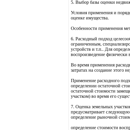
5. Выбор базы оценки недви
Условия применения и поряд
оценке имущества.
Особенности применения ме
6. Расходный подход целесо
ограниченным, специализиро
устройств и т.п.. Для опред
воспроизведение физически в
Во время применения расход
затратах на создание этого 
Применение расходного подхо
определении остаточной стои
остаточной стоимости замеще
участком) во время его суще
7. Оценка земельных участко
предусматривает следующую 
определение рыночной стоимо
определение стоимости восп