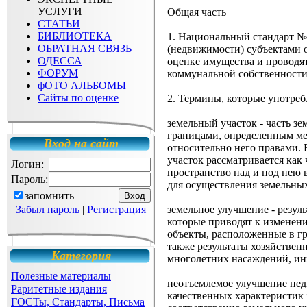
УСЛУГИ
Общая часть
СТАТЬИ
БИБЛИОТЕКА
1. Национальный стандарт № 
ОБРАТНАЯ СВЯЗЬ
(недвижимости) субъектами о
ОДЕССА
оценке имущества и проводят
ФОРУМ
коммунальной собственности 
фОТО АЛЬБОМЫ
Сайты по оценке
2. Термины, которые употреб
земельный участок - часть з
границами, определенным м
Вход на сайт
относительно него правами.
участок рассматривается как 
Логин:
пространство над и под нею 
Пароль:
для осуществления земельны
запомнить
Забыл пароль
|
Регистрация
земельное улучшение - резул
которые приводят к изменени
объекты, расположенные в гр
также результаты хозяйствен
Категория
многолетних насаждений, ин
Полезные материалы
неотъемлемое улучшение недв
Раритетные издания
качественных характеристик
ГОСТы, Стандарты, Письма