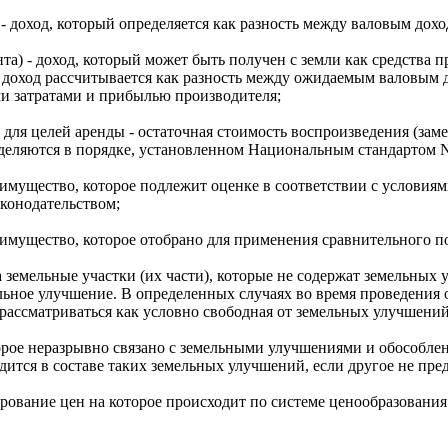
 доход, который определяется как разность между валовым дох
та) - доход, который может быть получен с земли как средства 
 доход рассчитывается как разность между ожидаемым валовым 
ми затратами и прибылью производителя;
 для целей аренды - остаточная стоимость воспроизведения (за
деляются в порядке, установленном Национальным стандартом N
имущество, которое подлежит оценке в соответствии с условия
конодательством;
 имущество, которое отобрано для применения сравнительного п
а земельные участки (их части), которые не содержат земельных 
льное улучшение. В определенных случаях во время проведения о
рассматриваться как условно свободная от земельных улучшений
торое неразрывно связано с земельными улучшениями и обособл
ится в составе таких земельных улучшений, если другое не пре
ование цен на которое происходит по системе ценообразования 