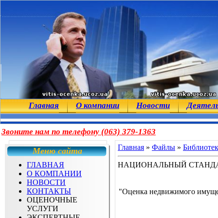
Главная
О компании
Новости
Деятел
Звоните нам по телефону (063) 379-1363
Главная
»
Файлы
»
Библиоте
Меню сайта
ГЛАВНАЯ
НАЦИОНАЛЬНЫЙ СТАНДА
О КОМПАНИИ
НОВОСТИ
КОНТАКТЫ
"Оценка недвижимого имуще
ОЦЕНОЧНЫЕ
УСЛУГИ
ЭКСПЕРТНЫЕ