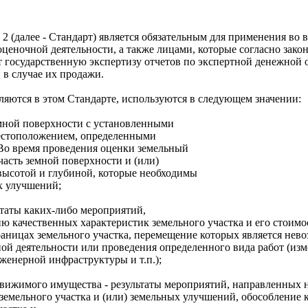
2 (далее - Стандарт) является обязательным для применения в
ценочной деятельности, а также лицами, которые согласно зако
 государственную экспертизу отчетов по экспертной денежной 
в случае их продажи.
ляются в этом Стандарте, используются в следующем значении:
емной поверхности с установленными
естоположением, определенными
 Во время проведения оценки земельный
часть земной поверхности и (или)
высотой и глубиной, которые необходимы
х улучшений;
ьтаты каких-либо мероприятий,
ю качественных характеристик земельного участка и его стоим
аницах земельного участка, перемещение которых является нево
ной деятельности или проведения определенного вида работ (изм
женерной инфраструктуры и т.п.);
ижимого имущества - результаты мероприятий, направленных на
 земельного участка и (или) земельных улучшений, обособлени