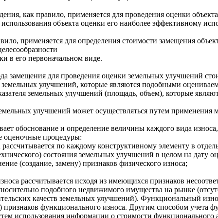
дения, как правило, применяется для проведения оценки объекта
 использования объекта оценки его наиболее эффективному исп
авило, применяется для определения стоимости замещения объект
целесообразности
ки в его первоначальном виде.
да замещения для проведения оценки земельных улучшений стои
ие земельных улучшений, которые являются подобными оцениваем
казателя земельных улучшений (площадь, объем), которые явля
земельных улучшений может осуществляться путем применения м
ает обоснование и определение величины каждого вида износа, 
ие оценочные процедуры:
 рассчитывается по каждому конструктивному элементу в отдел
ехнического) состояния земельных улучшений в целом на дату о
ение (создание, замену) признаков физического износа;
зноса рассчитывается исходя из имеющихся признаков несоответ
носительно подобного недвижимого имущества на рынке (отсут
тельских качеств земельных улучшений). Функциональный износ
у) признаков функционального износа. Другим способом учета ф
утем использования информации о стоимости функционального а