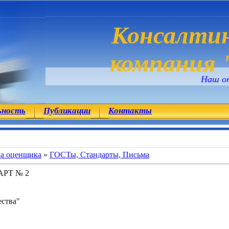
Консалтин
компания "
Наш о
ьность
Публикации
Контакты
ка оценщика
»
ГОСТы, Стандарты, Письма
РТ № 2
ства"