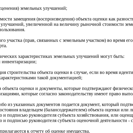
сценения) земельных улучшений;
мости замещения (воспроизведения) объекта оценки как разнос
улучшений, увеличенной на величину рыночной стоимости земел
пользования.
го участка (прав, связанных с земельным участком) во время ег
рта.
ических характеристиках земельных улучшений могут быть:
 инвентаризации;
ия строительства объекта оценки в случае, если во время иден
арактеристиками такой документацией;
 объекта оценки и документы, которые подтверждают физическо
зациями, которые согласно законодательству имеют право выпол
либо из указанных документов подается документ, который подт
состояния владельцем (балансодержателем) объекта оценки или 
ю и подписью руководителя субъекта хозяйствования, или оценщ
 и подписью руководителя субъекта оценочной деятельности - с
прилагаются к отчету об оценке имущества.