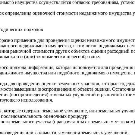
жимого имущества осуществляется согласно требованиям, устан
ок определения оценочной стоимости недвижимого имущества у
тодических подходов
образно применять для проведения оценки недвижимого имущест
ванного недвижимого имущества, в том числе недвижимых памя
еления рыночной стоимости других объектов оценки расходный по
озможно и (или) экономически целесообразное.
ного подхода информация, которая используется для проведени
недвижимого имущества или подобного недвижимого имущества в
да для проведения оценки земельных участков, которые содерж
мости замещения (воспроизведения) объекта оценки. Остаточная
ния (воспроизведения) земельных улучшений и рыночной стоимо
ствующего использования.
в, которые содержат земельное улучшение, или земельных улуч
последовательность оценочных процедур:
сти земельного участка (прав,связанных с земельным участком)
роизведения или стоимости замещения земельных улучшений;