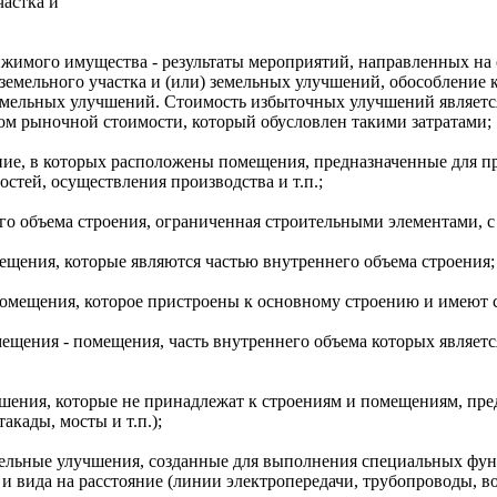
частка и
имого имущества - результаты мероприятий, направленных на с
земельного участка и (или) земельных улучшений, обособление
 земельных улучшений. Стоимость избыточных улучшений являет
ом рыночной стоимости, который обусловлен такими затратами;
ение, в которых расположены помещения, предназначенные для 
стей, осуществления производства и т.п.;
го объема строения, ограниченная строительными элементами, с
ещения, которые являются частью внутреннего объема строения;
омещения, которое пристроены к основному строению и имеют с
щения - помещения, часть внутреннего объема которых является
чшения, которые не принадлежат к строениям и помещениям, пр
акады, мосты и т.п.);
мельные улучшения, созданные для выполнения специальных функ
и вида на расстояние (линии электропередачи, трубопроводы, вод