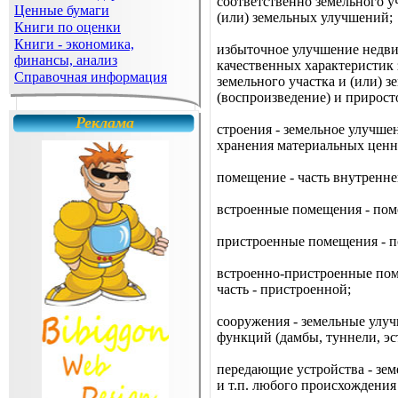
соответственно земельного у
Ценные бумаги
(или) земельных улучшений;
Книги по оценки
Книги - экономика,
избыточное улучшение недвиж
финансы, анализ
качественных характеристик 
Справочная информация
земельного участка и (или)
(воспроизведение) и прирост
Реклама
строения - земельное улучш
хранения материальных ценно
помещение - часть внутренне
встроенные помещения - пом
пристроенные помещения - п
встроенно-пристроенные поме
часть - пристроенной;
сооружения - земельные улу
функций (дамбы, туннели, эст
передающие устройства - зе
и т.п. любого происхождения 