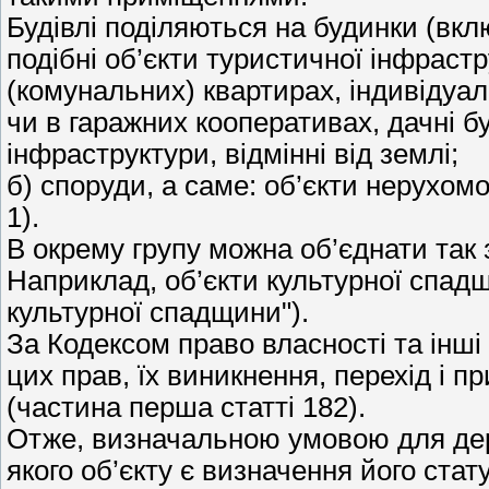
Будівлі поділяються на будинки (вклю
подібні об’єкти туристичної інфрастр
(комунальних) квартирах, індивідуал
чи в гаражних кооперативах, дачні бу
інфраструктури, відмінні від землі;
б) споруди, а саме: об’єкти нерухомост
1).
В окрему групу можна об’єднати так з
Наприклад, об’єкти культурної спад
культурної спадщини").
За Кодексом право власності та інші
цих прав, їх виникнення, перехід і 
(частина перша статті 182).
Отже, визначальною умовою для держ
якого об’єкту є визначення його ста