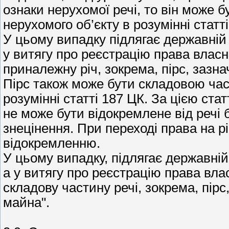
ознаки нерухомої речі, то він може 
нерухомого об’єкту в розумінні статт
У цьому випадку підлягає державній р
у витягу про реєстрацію права влас
приналежну річ, зокрема, пірс, зазн
Пірс також може бути складовою час
розумінні статті 187 ЦК. За цією ст
не може бути відокремлене від речі 
знецінення. При переході права на рі
відокремленню.
У цьому випадку, підлягає державній 
а у витягу про реєстрацію права вл
складову частину речі, зокрема, пірс
майна".