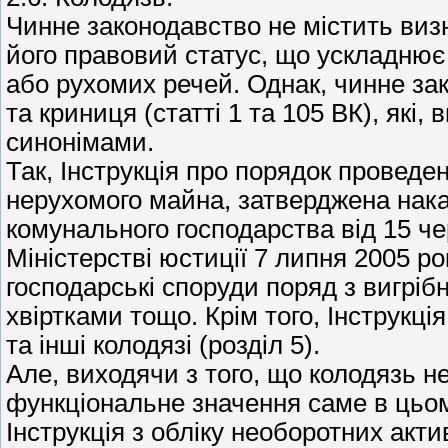
Чинне законодавство не містить виз
його правовий статус, що ускладнює
або рухомих речей. Однак, чинне за
та криниця (статті 1 та 105 ВК), які,
синонімами.
Так, Інструкція про порядок проведен
нерухомого майна, затверджена нака
комунального господарства від 15 ч
Міністерстві юстиції 7 липня 2005 ро
господарські споруди поряд з вигрі
хвіртками тощо. Крім того, Інструкція
та інші колодязі (розділ 5).
Але, виходячи з того, що колодязь н
функціональне значення саме в цьом
Інструкція з обліку необоротних акт