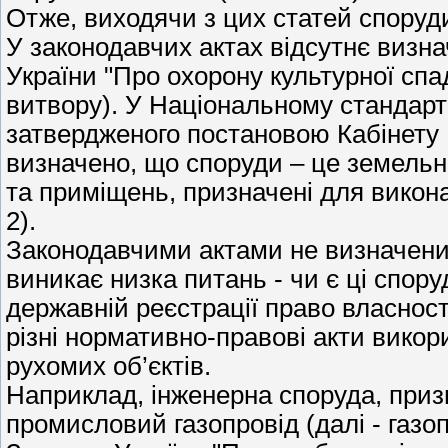
Отже, виходячи з цих статей спору
У законодавчих актах відсутнє визн
України "Про охорону культурної сп
витвору). У Національному стандарт
затвердженого постановою Кабінету М
визначено, що споруди – це земельн
та приміщень, призначені для викона
2).
Законодавчими актами не визначений
виникає низка питань - чи є ці спо
державній реєстрації право власност
різні нормативно-правові акти викор
рухомих об’єктів.
Наприклад, інженерна споруда, приз
промисловий газопровід (далі - газо