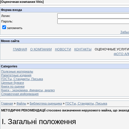
[
Оценочная компания Vitis
]
Форма входа
Логин:
Пароль:
запомнить
Забыл
Меню сайта
ГЛАВНАЯ
О КОМПАНИИ
НОВОСТИ
КОНТАКТЫ
ОЦЕНОЧНЫЕ УСЛУГИ
фОТО А
Categories
Полезные материалы
Раритетные издания
ГОСТы, Стандарты, Письма
Ценные бумаги
Книги по оценки
Книги - экономика, финансы, анализ
Справочная информация
Главная
»
Файлы
»
Библиотека оценщика
»
ГОСТы, Стандарты, Письма
МЕТОДИЧНІ РЕКОМЕНДАЦІЇ стосовно визначення нерухомого майна, що знаходи
І. Загальні положення