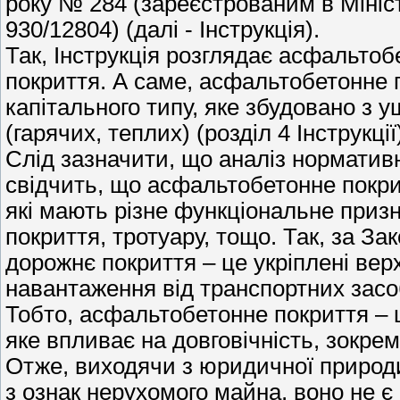
року № 284 (зареєстрованим в Мініст
930/12804) (далі - Інструкція).
Так, Інструкція розглядає асфальтоб
покриття. А саме, асфальтобетонне 
капітального типу, яке збудовано з
(гарячих, теплих) (розділ 4 Інструкці
Слід зазначити, що аналіз норматив
свідчить, що асфальтобетонне покрит
які мають різне функціональне приз
покриття, тротуару, тощо. Так, за За
дорожнє покриття – це укріплені ве
навантаження від транспортних засоб
Тобто, асфальтобетонне покриття – 
яке впливає на довговічність, зокре
Отже, виходячи з юридичної природ
з ознак нерухомого майна, воно не 