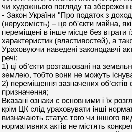
чи художнього погляду та збереження
- Закон України "Про податок з дохо
(нерухомість) – це об’єкти майна, як
переміщені в інше місце без втрати 
характеристик (властивостей), а тако
Ураховуючи наведені законодавчі акт
речі:
1) ці об’єкти розташовані на земельн
землею, тобто вони не можуть існува
2) переміщення зазначених об’єктів 
призначення;
Вказані ознаки є основними і їх розг
крім ЦК слід ураховувати інші нормат
визначають статус того чи іншого в
нормативних актів не містять конкре