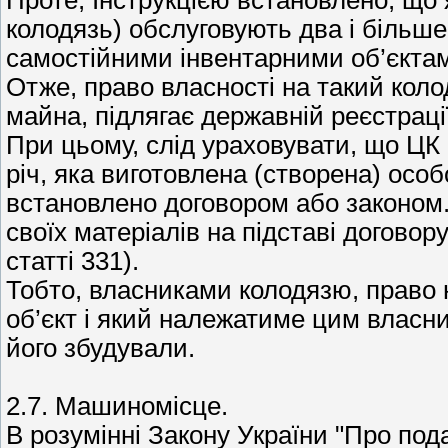
Проте, Інструкцією встановлено, що я
колодязь) обслуговують два і більш
самостійними інвентарними об’єктам
Отже, право власності на такий коло
майна, підлягає державній реєстраці
При цьому, слід ураховувати, що ЦК
річ, яка виготовлена (створена) осо
встановлено договором або законом. 
своїх матеріалів на підставі договор
статті 331).
Тобто, власниками колодязю, право 
об’єкт і який належатиме цим власник
його збудували.
2.7. Машиномісце.
В розумінні Закону України "Про пода