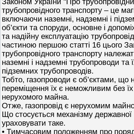
Законом України "Про трубопровідни
трубопровідного транспорту – це маг
включаючи наземні, надземні і підзем
об’єкти та споруди, основне і допо
та надійну експлуатацію трубопровідн
частиною першою статті 16 цього За
трубопровідного транспорту належат
наземні і надземні трубопроводи та 
підземних трубопроводів.
Тобто, газопроводи є об’єктами, що 
переміщення їх є неможливим без їх
нерухомого майна.
Отже, газопровід є нерухомим майн
Що стосується механізму державної р
ураховувати таке.
• Тимчасовим положенням про порядо