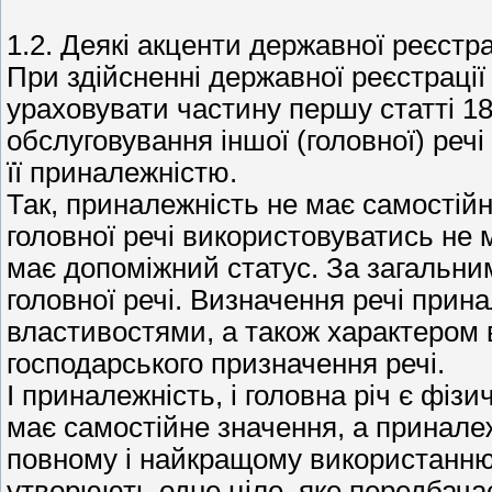
1.2. Деякі акценти державної реєстр
При здійсненні державної реєстрації
ураховувати частину першу статті 18
обслуговування іншої (головної) речі
її приналежністю.
Так, приналежність не має самостій
головної речі використовуватись не м
має допоміжний статус. За загальн
головної речі. Визначення речі прин
властивостями, а також характером 
господарського призначення речі.
І приналежність, і головна річ є фіз
має самостійне значення, а принале
повному і найкращому використанню 
утворюють одне ціле, яке передбача