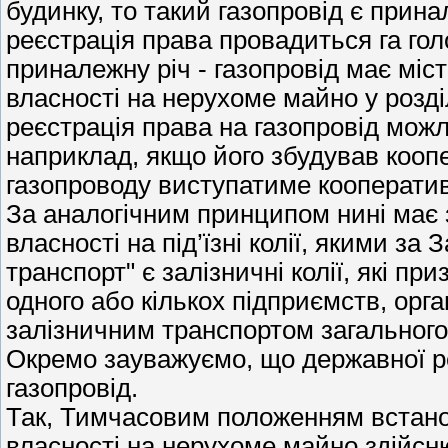
будинку, то такий газопровід є прин
реєстрація права провадиться га гол
приналежну річ - газопровід має міс
власності на нерухоме майно у розді
реєстрація права на газопровід можл
наприклад, якщо його збудував кооп
газопроводу виступатиме кооперати
За аналогічним принципом нині має 
власності на під’їзні колії, якими з
транспорт" є залізничні колії, які п
одного або кількох підприємств, орган
залізничним транспортом загального
Окремо зауважуємо, що державної ре
газопровід.
Так, Тимчасовим положенням встано
власності на нерухоме майно здійсн