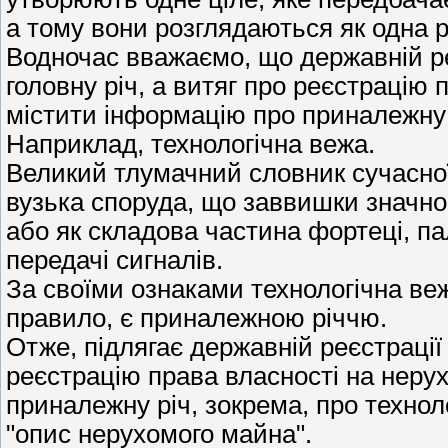
а тому вони розглядаються як одна р
Водночас вважаємо, що державній ре
головну річ, а витяг про реєстрацію
містити інформацію про приналежну р
Наприклад, технологічна вежа.
Великий тлумачний словник сучасної
вузька споруда, що заввишки значно
або як складова частина фортеці, пал
передачі сигналів.
За своїми ознаками технологічна ве
правило, є приналежною річчю.
Отже, підлягає державній реєстрації 
реєстрацію права власності на неру
приналежну річ, зокрема, про техноло
"опис нерухомого майна".