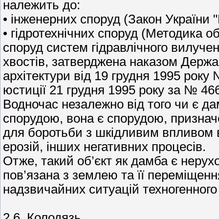
належить до:
• інженерних споруд (Закон України 
• гідротехнічних споруд (Методика об
споруд систем гідравлічного вилуче
хвостів, затверджена наказом Держав
архітектури від 19 грудня 1995 року
юстиції 21 грудня 1995 року за № 46
Водночас незалежно від того чи є д
спорудою, вона є спорудою, признач
для боротьби з шкідливим впливом во
ерозій, інших негативних процесів.
Отже, такий об’єкт як дамба є неру
пов’язана з землею та її переміщенн
надзвичайних ситуацій техногенного 
2.6. Колодязь.