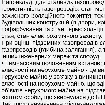
Наприклад, для сталевих газопроводі
герметичність газопроводів; стан мет
захисного ізоляційного покриття; те
будівельних конструкцій (підпори, крі
пофарбування та стан термоізоляції 
стан; стан електрохімічного захисту.
При оцінці підземних газопроводів с
газопроводів (глибина залягання), а
інших інженерних мереж та споруд.
• Тимчасовим положенням встановле
власності на нерухоме майно - це вн
нерухоме майно у зв’язку з виникне
власності на нерухоме майно, що зд
об’єктів нерухомого майна на підст
коштом особи, що звернулася до БТІ 
Так, щодо визначення місцезнаходже