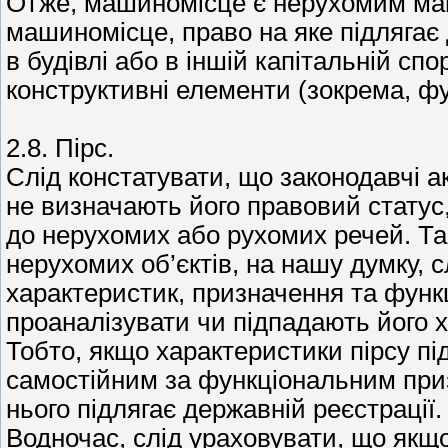
Отже, машиномісце є нерухомим май
машиномісце, право на яке підлягає
в будівлі або в іншій капітальній спо
конструктивні елементи (зокрема, фу
2.8. Пірс.
Слід констатувати, що законодавчі а
не визначають його правовий статус
до нерухомих або рухомих речей. Так
нерухомих об’єктів, на нашу думку, с
характеристик, призначення та функ
проаналізувати чи підпадають його х
Тобто, якщо характеристики пірсу під
самостійним за функціональним приз
нього підлягає державній реєстрації
Водночас, слід ураховувати, що якщо