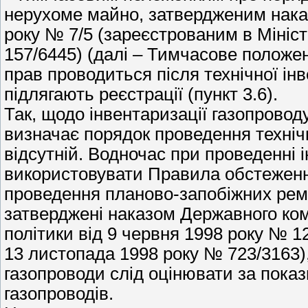
нерухоме майно, затвердженим наказ
року № 7/5 (зареєстрованим в Мініст
157/6445) (далі – Тимчасове положе
прав проводиться після технічної інв
підлягають реєстрації (пункт 3.6).
Так, щодо інвентаризації газопровод
визначає порядок проведення технічн
відсутній. Водночас при проведенні 
використовувати Правила обстеження,
проведення планово-запобіжних ремон
затверджені наказом Державного комі
політики від 9 червня 1998 року № 1
13 листопада 1998 року № 723/3163)
газопроводи слід оцінювати за пока
газопроводів.