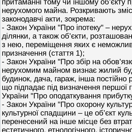
притаманні тому чи іншому об’єкту п
нерухомого майна. Розкривають зміст
законодавчі акти, зокрема:
- Закон України "Про іпотеку" – нер
ділянки, а також об’єкти, розташовані
з нею, переміщення яких є неможливи
призначення (стаття 1);
- Закон України "Про збір на обов’я
нерухомим майном визнає жилий буд
будинок, дача, гараж, інша постійно 
що підпадає під визначення першої г
України "Про оподаткування прибутку
- Закон України "Про охорону культу
культурної спадщини – це об’єкт кул
перенесений на інше місце без втрати
естетичного, етнологічного, історичн