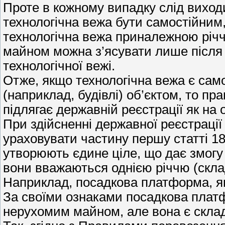
Проте в кожному випадку слід виходи
технологічна вежа бути самостійним,
технологічна вежа приналежною річ
майном можна з’ясувати лише після п
технологічної вежі.
Отже, якщо технологічна вежа є само
(наприклад, будівлі) об’єктом, то пр
підлягає державній реєстрації як на 
При здійсненні державної реєстрації
ураховувати частину першу статті 18
утворюють єдине ціле, що дає змогу
вони вважаються однією річчю (скла
Наприклад, посадкова платформа, як
За своїми ознаками посадкова платф
нерухомим майном, але вона є скла