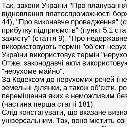
Так, закони України "Про планування 
відновлення платоспроможності борж
44), "Про виконавче провадження" (ст
прибутку підприємств" (пункт 5.1 ста
захисту" (стаття 9), "Про недержавне
використовують термін "об’єкт нерух
України використовує термін "нерухом
Отже, законодавчі акти використовую
"нерухоме майно".
За Кодексом до нерухомих речей (н
земельні ділянки, а також об’єкти, р
переміщення яких є неможливим без 
(частина перша статті 181).
Слід констатувати, що вказане визна
універсальним. Так, воно містить оз