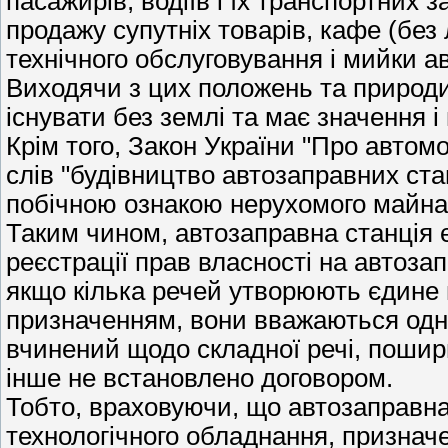
пасажирів, водіїв і їх транспортних з
продажу супутніх товарів, кафе (без 
технічного обслуговування і мийки авт
Виходячи з цих положень та природи
існувати без землі та має значення і 
Крім того, Закон України "Про автом
слів "будівництво автозаправних стан
побічною ознакою нерухомого майн
Таким чином, автозаправна станція 
реєстрації прав власності на автоза
якщо кілька речей утворюють єдине 
призначенням, вони вважаються одні
вчинений щодо складної речі, поширю
інше не встановлено договором.
Тобто, враховуючи, що автозаправна 
технологічного обладнання, признач