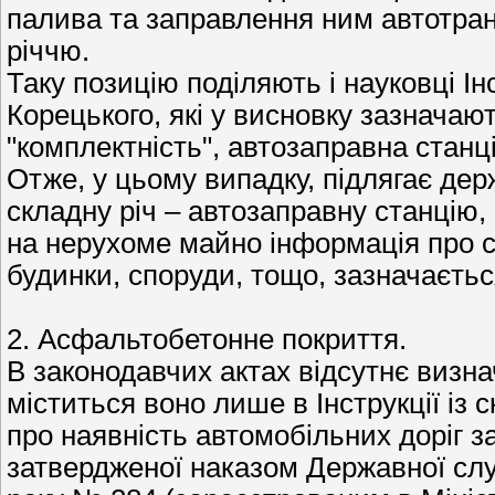
палива та заправлення ним автотран
річчю.
Таку позицію поділяють і науковці Ін
Корецького, які у висновку зазнача
"комплектність", автозаправна станц
Отже, у цьому випадку, підлягає дер
складну річ – автозаправну станцію,
на нерухоме майно інформація про ск
будинки, споруди, тощо, зазначаєтьс
2. Асфальтобетонне покриття.
В законодавчих актах відсутнє визн
міститься воно лише в Інструкції із
про наявність автомобільних доріг за
затвердженої наказом Державної слу