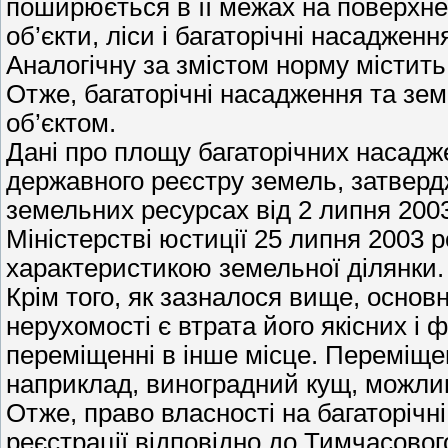
поширюється в її межах на поверхнев
об’єкти, ліси і багаторічні насадженн
Аналогічну за змістом норму містить 
Отже, багаторічні насадження та зе
об’єктом.
Дані про площу багаторічних насадж
державного реєстру земель, затверд
земельних ресурсах від 2 липня 200
Міністерстві юстиції 25 липня 2003 р
характеристикою земельної ділянки
Крім того, як зазналося вище, основ
нерухомості є втрата його якісних і
переміщенні в інше місце. Переміщенн
наприклад, виноградний кущ, можлив
Отже, право власності на багаторічн
реєстрації відповідно до Тимчасово