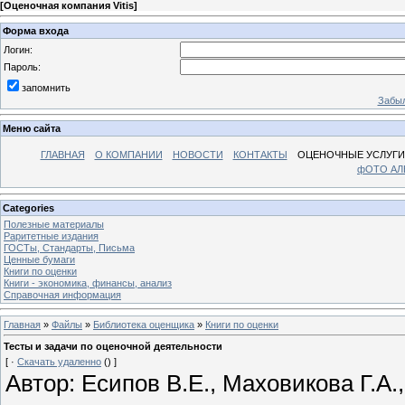
[
Оценочная компания Vitis
]
Форма входа
Логин:
Пароль:
запомнить
Забыл
Меню сайта
ГЛАВНАЯ
О КОМПАНИИ
НОВОСТИ
КОНТАКТЫ
ОЦЕНОЧНЫЕ УСЛУГИ
фОТО А
Categories
Полезные материалы
Раритетные издания
ГОСТы, Стандарты, Письма
Ценные бумаги
Книги по оценки
Книги - экономика, финансы, анализ
Справочная информация
Главная
»
Файлы
»
Библиотека оценщика
»
Книги по оценки
Тесты и задачи по оценочной деятельности
[ ·
Скачать удаленно
() ]
Автор: Есипов В.Е., Маховикова Г.А.