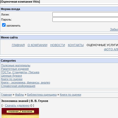
[
Оценочная компания Vitis
]
Форма входа
Логин:
Пароль:
запомнить
Забыл
Меню сайта
ГЛАВНАЯ
О КОМПАНИИ
НОВОСТИ
КОНТАКТЫ
ОЦЕНОЧНЫЕ УСЛУГИ
фОТО А
Categories
Полезные материалы
Раритетные издания
ГОСТы, Стандарты, Письма
Ценные бумаги
Книги по оценки
Книги - экономика, финансы, анализ
Справочная информация
Главная
»
Файлы
»
Библиотека оценщика
»
Книги по оценки
Экономика знаний | В. В. Глухов
[ ·
Скачать удаленно
() ]