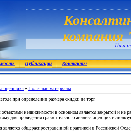
Консалтин
компания "
Наш о
ьность
Публикации
Контакты
ка оценщика
»
Полезные материалы
етода при определении размера скидки на торг
 объектами недвижимости в основном является закрытой и не р
этому для проведения сравнительного анализа оценщик использ
 является общераспространенной практикой в Российской Фед