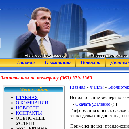
Главная
О компании
Новости
Деятел
Звоните нам по телефону (063) 379-1363
Главная
»
Файлы
»
Библиоте
Меню сайта
ГЛАВНАЯ
Использование экспертного м
О КОМПАНИИ
[ ·
Скачать удаленно
() ]
НОВОСТИ
Информация о ценах сделок с
КОНТАКТЫ
этих сделках недоступна, по
ОЦЕНОЧНЫЕ
УСЛУГИ
Применение цен предложения
ЭКСПЕРТНЫЕ