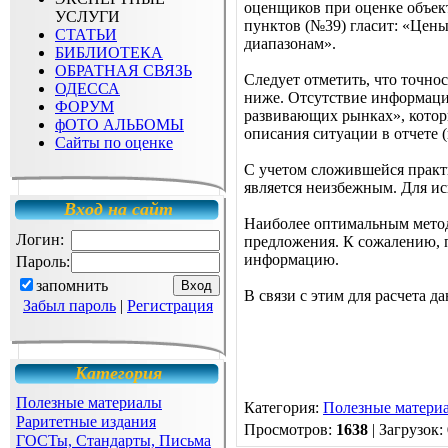
оценщиков при оценке объек
УСЛУГИ
пунктов (№39) гласит: «Цен
СТАТЬИ
диапазонам».
БИБЛИОТЕКА
ОБРАТНАЯ СВЯЗЬ
Следует отметить, что точно
ОДЕССА
ниже. Отсутствие информаци
ФОРУМ
развивающих рынках», которы
фОТО АЛЬБОМЫ
описания ситуации в отчете 
Сайты по оценке
С учетом сложившейся практ
является неизбежным. Для ис
Вход на сайт
Наиболее оптимальным методо
Логин:
предложения. К сожалению, 
информацию.
Пароль:
запомнить
В связи с этим для расчета 
Забыл пароль
|
Регистрация
Категория
Полезные материалы
Категория
:
Полезные матери
Раритетные издания
Просмотров
:
1638
|
Загрузок
:
ГОСТы, Стандарты, Письма