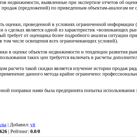
тов недвижимости, выявленные при экспертизе отчетов об оцен
ы продаж (предложений) по приведенным объектам-аналогам не 
сть оценки, проведенной в условиях ограниченной информации (
и о сделках является одной из характеристик «возникающих р
й требует от оценщика более подробного анализа ситуации при
(в том числе освещения всех ограничивающих условий).
ики в оценке объектов недвижимости и тенденции развития ры
пользования таких цен требуется включать в расчеты дополните
м расчета такой скидки является изучение истории продаж ряда
применение данного метода крайне ограничено: профессиональ
данной поправки нами была предпринята попытка использования 
алы
|
Добавил
:
vit
626
|
Рейтинг
:
0.0
/
0