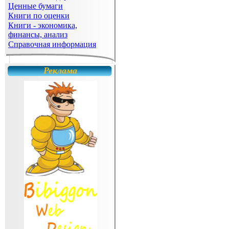
Ценные бумаги
Книги по оценки
Книги - экономика,
финансы, анализ
Справочная информация
Реклама