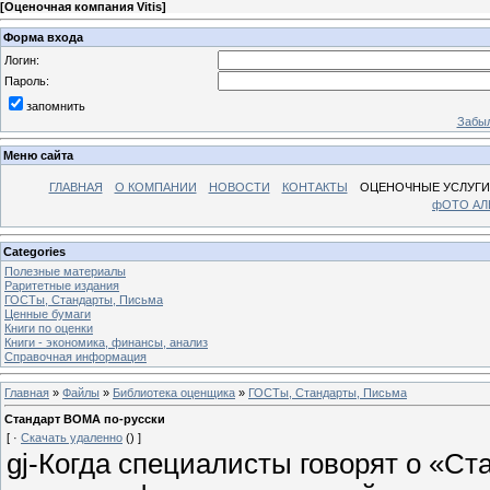
[
Оценочная компания Vitis
]
Форма входа
Логин:
Пароль:
запомнить
Забыл
Меню сайта
ГЛАВНАЯ
О КОМПАНИИ
НОВОСТИ
КОНТАКТЫ
ОЦЕНОЧНЫЕ УСЛУГИ
фОТО А
Categories
Полезные материалы
Раритетные издания
ГОСТы, Стандарты, Письма
Ценные бумаги
Книги по оценки
Книги - экономика, финансы, анализ
Справочная информация
Главная
»
Файлы
»
Библиотека оценщика
»
ГОСТы, Стандарты, Письма
Cтандарт ВОМА по-русски
[ ·
Скачать удаленно
() ]
gj-Когда специалисты говорят о «С