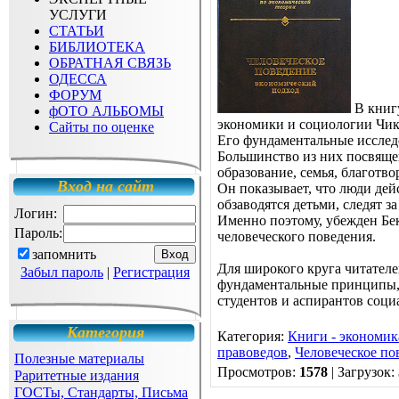
УСЛУГИ
СТАТЬИ
БИБЛИОТЕКА
ОБРАТНАЯ СВЯЗЬ
ОДЕССА
ФОРУМ
В книг
фОТО АЛЬБОМЫ
экономики и социологии Чика
Сайты по оценке
Его фундаментальные исслед
Большинство из них посвящен
образование, семья, благотв
Вход на сайт
Он показывает, что люди дей
обзаводятся детьми, следят 
Логин:
Именно поэтому, убежден Бе
Пароль:
человеческого поведения.
запомнить
Для широкого круга читателе
Забыл пароль
|
Регистрация
фундаментальные принципы, н
студентов и аспирантов соц
Категория
Категория
:
Книги - экономик
правоведов
,
Человеческое по
Полезные материалы
Просмотров
:
1578
|
Загрузок
:
Раритетные издания
ГОСТы, Стандарты, Письма