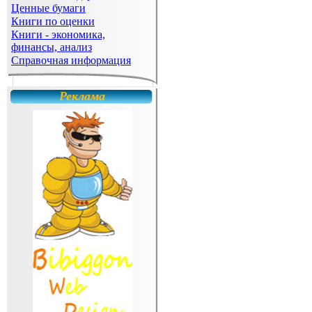
Ценные бумаги
Книги по оценки
Книги - экономика,
финансы, анализ
Справочная информация
Реклама