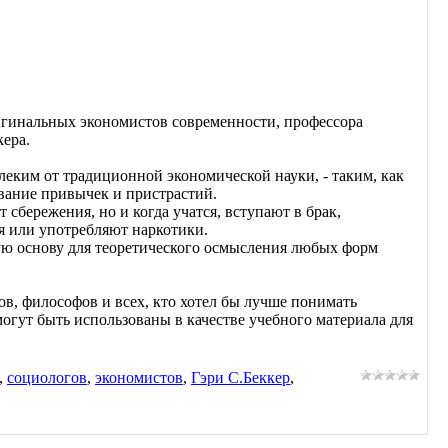
игинальных экономистов современности, профессора
кера.
еким от традиционной экономической науки, - таким, как
ование привычек и пристрастий.
сбережения, но и когда учатся, вступают в брак,
ия или употребляют наркотики.
ую основу для теоретического осмысления любых форм
ов, философов и всех, кто хотел бы лучше понимать
огут быть использованы в качестве учебного материала для
,
социологов
,
экономистов
,
Гэри С.Беккер
,