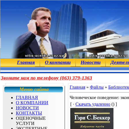
Главная
О компании
Новости
Деятел
Звоните нам по телефону (063) 379-1363
Главная
»
Файлы
»
Библиоте
Меню сайта
ГЛАВНАЯ
Человеческое поведение: эко
О КОМПАНИИ
[ ·
Скачать удаленно
() ]
НОВОСТИ
КОНТАКТЫ
ОЦЕНОЧНЫЕ
УСЛУГИ
ЭКСПЕРТНЫЕ