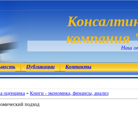
Консалтин
компания "
Наш о
ьность
Публикации
Контакты
ка оценщика
»
Книги - экономика, финансы, анализ
номический подход