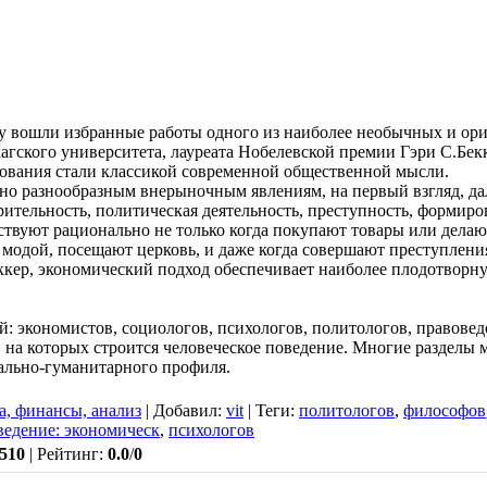
у вошли избранные работы одного из наиболее необычных и ор
гского университета, лауреата Нобелевской премии Гэри С.Бек
ования стали классикой современной общественной мысли.
о разнообразным внерыночным явлениям, на первый взгляд, дал
орительность, политическая деятельность, преступность, формир
ствуют рационально не только когда покупают товары или делают 
за модой, посещают церковь, и даже когда совершают преступлен
ккер, экономический подход обеспечивает наиболее плодотворн
й: экономистов, социологов, психологов, политологов, правовед
а которых строится человеческое поведение. Многие разделы м
иально-гуманитарного профиля.
а, финансы, анализ
|
Добавил
:
vit
|
Теги
:
политологов
,
философов
ведение: экономическ
,
психологов
510
|
Рейтинг
:
0.0
/
0