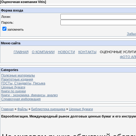
[
Оценочная компания Vitis
]
Форма входа
Логин:
Пароль:
запомнить
Забыл
Меню сайта
ГЛАВНАЯ
О КОМПАНИИ
НОВОСТИ
КОНТАКТЫ
ОЦЕНОЧНЫЕ УСЛУГИ
фОТО А
Categories
Полезные материалы
Раритетные издания
ГОСТы, Стандарты, Письма
Ценные бумаги
Книги по оценки
Книги - экономика, финансы, анализ
Справочная информация
Главная
»
Файлы
»
Библиотека оценщика
»
Ценные бумаги
Еврооблигация. Международный рынок долговых ценных бумаг и его инстру