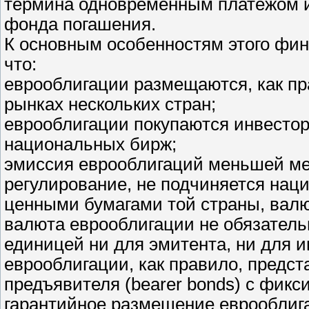
термина одновременным платежом и
фонда погашения.
К основным особенностям этого фин
что:
еврооблигации размещаются, как п
рынках нескольких стран;
еврооблигации покупаются инвестор
национальных бирж;
эмиссия еврооблигаций меньшей ме
регулирование, не подчиняется нац
ценными бумагами той страны, валю
валюта еврооблигации не обязател
единицей ни для эмитента, ни для и
еврооблигации, как правило, предст
предъявителя (bearer bonds) с фикс
гарантийное размещение еврооблиг