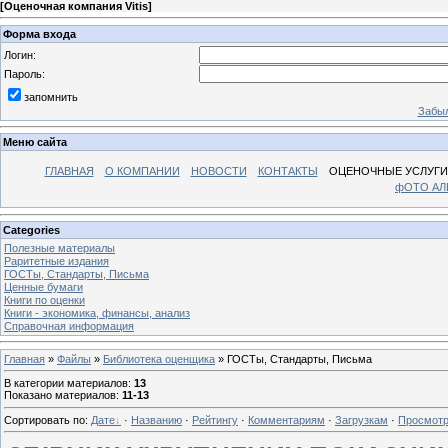
[
Оценочная компания Vitis
]
Форма входа
Логин:
Пароль:
запомнить
Забыл
Меню сайта
ГЛАВНАЯ
О КОМПАНИИ
НОВОСТИ
КОНТАКТЫ
ОЦЕНОЧНЫЕ УСЛУГИ
фОТО А
Categories
Полезные материалы
Раритетные издания
ГОСТы, Стандарты, Письма
Ценные бумаги
Книги по оценки
Книги - экономика, финансы, анализ
Справочная информация
Главная
»
Файлы
»
Библиотека оценщика
» ГОСТы, Стандарты, Письма
В категории материалов
:
13
Показано материалов
:
11-13
Сортировать по
:
Дате
·
Названию
·
Рейтингу
·
Комментариям
·
Загрузкам
·
Просмот