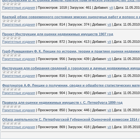
Раритетные издания
|
Просмотров:
1018
|
Загрузок:
461
|
Добавил:
vit
|
Дата:
11.05.201
Краткий обзор современного состояния земских оценочных работ и вопрос о 
Раритетные издания
|
Просмотров:
814
|
Загрузок:
374
|
Добавил:
vit
|
Дата:
11.05.2010
Проект Инструкции для оценки недвижимых имуществ 1907 год
Раритетные издания
|
Просмотров:
872
|
Загрузок:
413
|
Добавил:
vit
|
Дата:
11.05.2010
Горб-Ромашкевич Ф. К. Лекции по истории, теории и практике оценки недвиж
Раритетные издания
|
Просмотров:
956
|
Загрузок:
439
|
Добавил:
vit
|
Дата:
11.05.2010
Инструкция для собирания сведений о городских и дачных недвижимых имуще
Раритетные издания
|
Просмотров:
816
|
Загрузок:
419
|
Добавил:
vit
|
Дата:
11.05.2010
Фортунатов А.Ф. Лекции о получении, сводке и обработке статистических ма
Раритетные издания
|
Просмотров:
904
|
Загрузок:
450
|
Добавил:
vit
|
Дата:
11.05.2010
Правила для оценки недвижимых имуществ г. С. Петербурга 1899 год
Раритетные издания
|
Просмотров:
850
|
Загрузок:
446
|
Добавил:
vit
|
Дата:
11.05.2010
Обзор деятельности С. Петербургской Губернской Оценочной комиссии 1914 г
Раритетные издания
|
Просмотров:
869
|
Загрузок:
418
|
Добавил:
vit
|
Дата:
10.05.2010