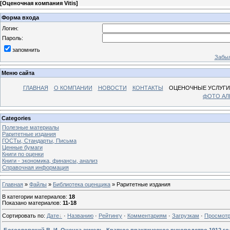
[
Оценочная компания Vitis
]
Форма входа
Логин:
Пароль:
запомнить
Забыл
Меню сайта
ГЛАВНАЯ
О КОМПАНИИ
НОВОСТИ
КОНТАКТЫ
ОЦЕНОЧНЫЕ УСЛУГИ
фОТО А
Categories
Полезные материалы
Раритетные издания
ГОСТы, Стандарты, Письма
Ценные бумаги
Книги по оценки
Книги - экономика, финансы, анализ
Справочная информация
Главная
»
Файлы
»
Библиотека оценщика
» Раритетные издания
В категории материалов
:
18
Показано материалов
:
11-18
Сортировать по
:
Дате
·
Названию
·
Рейтингу
·
Комментариям
·
Загрузкам
·
Просмот
Богословский В. И. Оценка земель. Краткое практическое руководство 1912 го