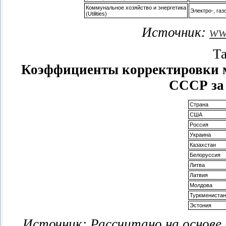
Коммунальное хозяйство и энергетика
Электро-, газ
(Utilities)
Источник:
ww
Та
Коэффициенты корректировки м
СССР за 
Страна
США
Россия
Украина
Казахстан
Белоруссия
Литва
Латвия
Молдова
Туркменистан
Эстония
Источник: Рассчитано на основе