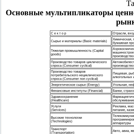
Та
Основные мультипликаторы ценно
рынк
С е к т о р
Отрасли, вхо
Химическая, 
Сырье и материалы (Basic materials)
бумажная пр
Аэрокосмичес
Тяжелая промышленность (Capital
машиностроен
goods)
производство
Производство товаров циклического
Автомобилест
спроса (Consumer cyclical)
производство
Производство товаров
Пищевая, рыб
потребительского нециклического
алкогольных 
спроса (Consumer non cyclical)
Энергетическое сырье (Energy)
Угольная, не
Финансовые институты (Financial)
Банки, страх
Здравоохранение
Фармацевтиче
(Healthcare)
обслуживание
Услуги
Реклама, мас
(Services)
питание, кази
Телекоммуник
Высокие технологии
программиров
(Technologies)
аппаратуры
Транспорт
Авто, авиа, 
(Transportation)