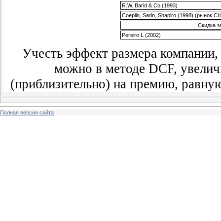
R.W. Barid & Co (1993)
Coeplin, Sarin, Shapiro (1998) (рынок С
Скидка з
Pereiro L (2002)
Учесть эффект размера компании,
можно в методе DCF, увелич
(приблизительно) на премию, равну
Полная версия сайта