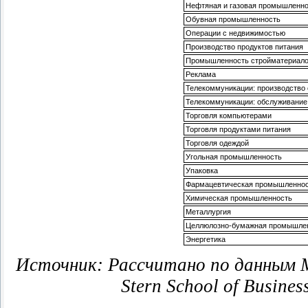
Нефтяная и газовая промышленно
Обувная промышленность
Операции с недвижимостью
Производство продуктов питания
Промышленность стройматериал
Реклама
Телекоммуникации: производство
Телекоммуникации: обслуживание
Торговля компьютерами
Торговля продуктами питания
Торговля одеждой
Угольная промышленность
Упаковка
Фармацевтическая промышленно
Химическая промышленность
Металлургия
Целлюлозно-бумажная промышле
Энергетика
Источник: Рассчитано по данным Mu
Stern School of Busines