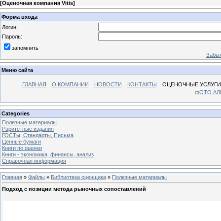
[
Оценочная компания Vitis
]
Форма входа
Логин:
Пароль:
запомнить
Забыл
Меню сайта
ГЛАВНАЯ
О КОМПАНИИ
НОВОСТИ
КОНТАКТЫ
ОЦЕНОЧНЫЕ УСЛУГИ
фОТО А
Categories
Полезные материалы
Раритетные издания
ГОСТы, Стандарты, Письма
Ценные бумаги
Книги по оценки
Книги - экономика, финансы, анализ
Справочная информация
Главная
»
Файлы
»
Библиотека оценщика
»
Полезные материалы
Подход с позиции метода рыночных сопоставлений