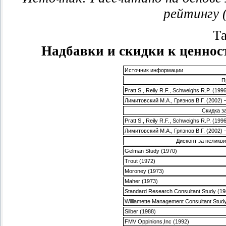
рейтингу 
Та
Надбавки и скидки к ценнос
Источник информации
П
Pratt S., Reily R.F., Schweighs R.P. (1
Лимитовский М.А., Грязнов В.Г. (2002)
Скидка з
Pratt S., Reily R.F., Schweighs R.P. (1
Лимитовский М.А., Грязнов В.Г. (2002)
Дисконт за неликв
Gelman Study (1970)
Trout (1972)
Moroney (1973)
Maher (1973)
Standard Research Consultant Study (19
Williamette Management Consultant Stud
Silber (1988)
FMV Oppinions,Inc (1992)