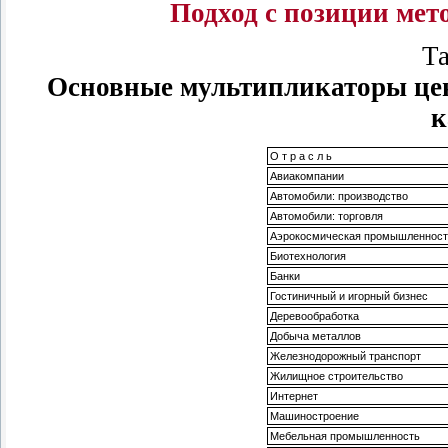
Подход с позиции ме
Та
Основные мультипликаторы цен
к
О т р а с л ь
Авиакомпании
Автомобили: производство
Автомобили: торговля
Аэрокосмическая промышленност
Биотехнология
Банки
Гостиничный и игорный бизнес
Деревообработка
Добыча металлов
Железнодорожный транспорт
Жилищное строительство
Интернет
Машиностроение
Мебельная промышленность