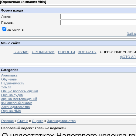
[
Оценочная компания Vitis
]
Форма входа
Логин:
Пароль:
запомнить
Забыл
Меню сайта
ГЛАВНАЯ
О КОМПАНИИ
НОВОСТИ
КОНТАКТЫ
ОЦЕНОЧНЫЕ УСЛУГИ
фОТО А
Categories
Аналитика
Обучение
Недвижимость
Земля
Общие вопросы оценки
Оценка судов
оценка месторождений
Финансовый анализ
Законодательство
Оценка НМА
Главная
»
Статьи
»
Оценка
»
Законодательство
Налоговый кодекс: главные недочёты
О недостатках Налогового кодекса г