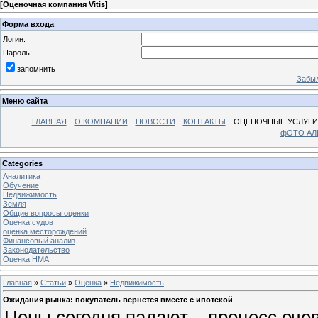
[
Оценочная компания Vitis
]
Форма входа
Логин:
Пароль:
запомнить
Забыл
Меню сайта
ГЛАВНАЯ
О КОМПАНИИ
НОВОСТИ
КОНТАКТЫ
ОЦЕНОЧНЫЕ УСЛУГИ
фОТО А
Categories
Аналитика
Обучение
Недвижимость
Земля
Общие вопросы оценки
Оценка судов
оценка месторождений
Финансовый анализ
Законодательство
Оценка НМА
Главная
»
Статьи
»
Оценка
»
Недвижимость
Ожидания рынка: покупатель вернется вместе с ипотекой
Цены сегодня падают – процесс очеви