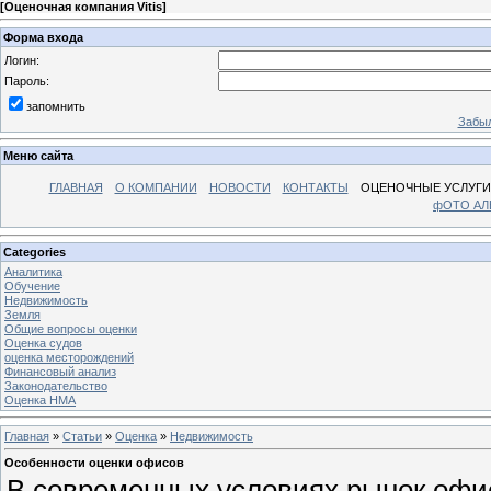
[
Оценочная компания Vitis
]
Форма входа
Логин:
Пароль:
запомнить
Забыл
Меню сайта
ГЛАВНАЯ
О КОМПАНИИ
НОВОСТИ
КОНТАКТЫ
ОЦЕНОЧНЫЕ УСЛУГИ
фОТО А
Categories
Аналитика
Обучение
Недвижимость
Земля
Общие вопросы оценки
Оценка судов
оценка месторождений
Финансовый анализ
Законодательство
Оценка НМА
Главная
»
Статьи
»
Оценка
»
Недвижимость
Особенности оценки офисов
В современных условиях рынок офи