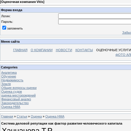
[
Оценочная компания Vitis
]
Форма входа
Логин:
Пароль:
запомнить
Забыл
Меню сайта
ГЛАВНАЯ
О КОМПАНИИ
НОВОСТИ
КОНТАКТЫ
ОЦЕНОЧНЫЕ УСЛУГИ
фОТО А
Categories
Аналитика
Обучение
Недвижимость
Земля
Общие вопросы оценки
Оценка судов
оценка месторождений
Финансовый анализ
Законодательство
Оценка НМА
Главная
»
Статьи
»
Оценка
»
Оценка НМА
Система деловой репутации как фактор развития человеческого капитала
Ханнанова Т.Р.