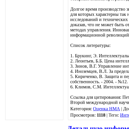
Долгое время производство 
для которых характерны так
исследований и технических 
доказав, что не может быть 
методах управления. Инновац
информационной революций
Список литературы:
1. Брукинг, Э. Интеллектуаль
2. Леонтьев, Б.Б. Цена интел
3. Зинов, В.Г. Управление инт
4. Иноземцев, В.Л. За предел
5. Кириченко, В. Защита и п
собственность. - 2004. - №12.
6. Климов, С.М. Интеллектуа
Ссылка для цитирования: Пет
Второй международной науч
Категория
:
Оценка НМА
|
До
Просмотров
:
1118
|
Теги
:
Инт
Детальную информа