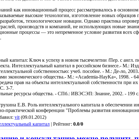
знаний как инновационный процесс рассматривалось в основном
 называемые высокие технологии, изготовление новых образцов 
разработок, технологические новации. Однако практика опрове
отраслей, производств и компаний, не использующих новые знани
ионные процессы — это непременное условие развития всех сфе
.
ный капитал: Ключ к успеху в новом тысячелетии /Пер. с англ. под
лекта. Интеллектуальный капитал в российском бизнесе.- М.: Изд
еллектуальной собственностью: учеб. пособие. - М.: Де-ло, 2003. 
ами экономического общества.- М.: «Academia-HayKa», 1998. - 64
ередача прав на объекты интеллектуальной собственности при и
 С. 3-7.
льные ресурсы общества. - СПб.: ИВЭСЭП: Знание, 2002. - 199 с
рухина Е.В. Роль интеллектуального капитала в обеспечении и
но-практической конференции "Проблемы развития инновацион
бавил
:
vit
(09.01.2012)
еллектуальный капитал
|
Рейтинг
:
0.0
/
0
цию и консультацию можно получить по т