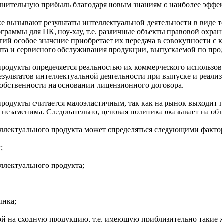
лнительную прибыль благодаря новым знаниям о наиболее эффек
е вызывают результаты интеллектуальной деятельности в виде
рограммы для ПК, ноу-хау, т.е. различные объекты правовой ох
огий особое значение приобретает их передача в совокупност
ыта и сервисного обслуживания продукции, выпускаемой по про
продукты определяется реальностью их коммерческого использо
зультатов интеллектуальной деятельности при выпуске и реали
собственности на основании лицензионного договора.
родукты считается малоэластичным, так как на рынок выходит пр
 незаменима. Следовательно, ценовая политика оказывает на об
ллектуального продукта может определяться следующими фактор
;
ллектуального продукта;
ынка;
ой на сходную продукцию, т.е. имеющую приблизительно такие 