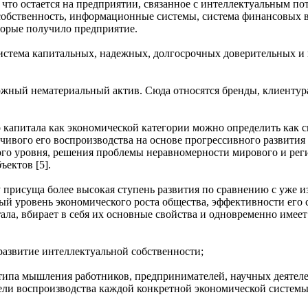
что остается на предприятии, связанное с интеллектуальным по
 собственность, информационные системы, система финансовых 
торые получило предприятие.
истема капитальных, надежных, долгосрочных доверительных 
ами, покупате
ожный нематериальный актив. Сюда относятся бренды, клиентур
 капитала как экономической категории можно определить как 
чивого его воспроизводства на основе прогрессивного развития 
го уровня, решения проблемы неравномерности мирового и рег
ъектов [5].
 присуща более высокая ступень развития по сравнению с уже
вый уровень экономического роста общества, эффективности его 
а, вбирает в себя их основные свойства и одновременно имеет
развитие интеллектуальной собственности;
типа мышления работников, предпринимателей, научных деятел
ли воспроизводства каждой конкретной экономической системы