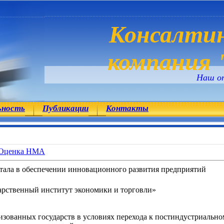
Консалтин
компания "
Наш о
ьность
Публикации
Контакты
Оценка НМА
тала в обеспечении инновационного развития предприятий
рственный институт экономики и торговли»
зованных государств в условиях перехода к постиндустриально