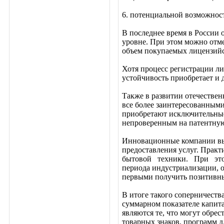
6. потенциальной возможнос
В последнее время в России 
уровне. При этом можно отм
объем покупаемых лицензийс
Хотя процесс регистрации ли
устойчивость приобретает и
Также в развитии отечестве
все более заинтересованными
приобретают исключительные
непроверенным на патентную
Инновационные компании выс
предоставления услуг. Прак
бытовой техники. При этом 
периода индустриализации, 
первыми получить позитивны
В итоге такого соперничеств
суммарном показателе капит
являются те, что могут обре
товарных знаков, программ д