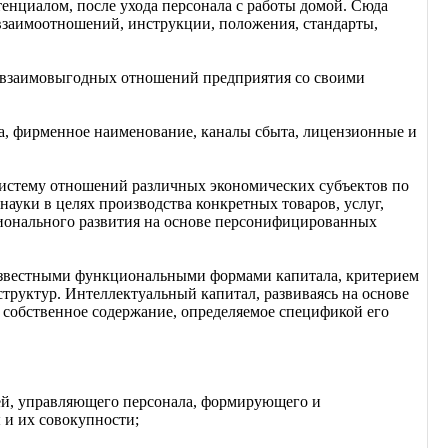
тенциалом, после ухода персонала с работы домой. Сюда
взаимоотношений, инструкции, положения, стандарты,
и взаимовыгодных отношений предприятия со своими
лями.
а, фирменное наименование, каналы сбыта, лицензионные и
систему отношений различных экономических субъектов по
науки в целях производства конкретных товаров, услуг,
ионального развития на основе персонифицированных
 известными функциональными формами капитала, критерием
структур. Интеллектуальный капитал, развиваясь на основе
 собственное содержание, определяемое спецификой его
ей, управляющего персонала, формирующего и
 и их совокупности;