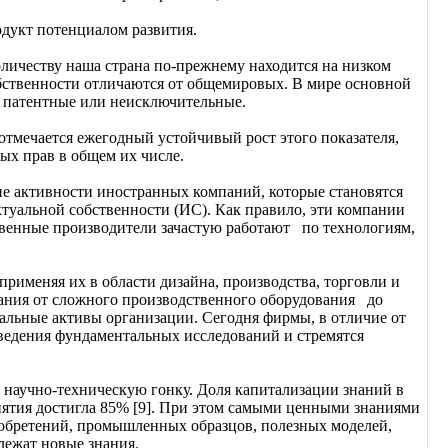
дукт потенциалом развития.
оличеству наша страна по-прежнему находится на низком
обственности отличаются от общемировых. В мире основной
м патентные или неисключительные.
отмечается ежегодный устойчивый рост этого показателя,
ых прав в общем их числе.
е активности иностранных компаний, которые становятся
туальной собственности (ИС). Как правило, эти компании
твенные производители зачастую работают по технологиям,
именяя их в области дизайна, производства, торговли и
нания от сложного производственного оборудования до
ьные активы организации. Сегодня фирмы, в отличие от
ведения фундаментальных исследований и стремятся
 научно-техническую гонку. Доля капитализации знаний в
ятия достигла 85% [9]. При этом самыми ценными знаниями
изобретений, промышленных образцов, полезных моделей,
лежат новые знания.