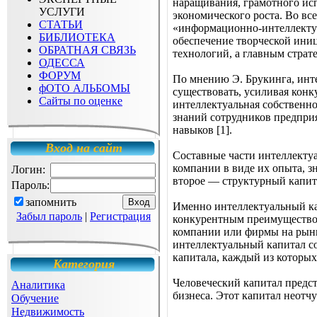
наращивания, грамотного ис
УСЛУГИ
экономического роста. Во в
СТАТЬИ
«информационно-интеллектуа
БИБЛИОТЕКА
обеспечение творческой ини
ОБРАТНАЯ СВЯЗЬ
технологий, а главным стра
ОДЕССА
ФОРУМ
По мнению Э. Брукинга, инт
фОТО АЛЬБОМЫ
существовать, усиливая конк
Сайты по оценке
интеллектуальная собственн
знаний сотрудников предприя
навыков [1].
Вход на сайт
Составные части интеллектуа
компании в виде их опыта, з
Логин:
второе — структурный капита
Пароль:
запомнить
Именно интеллектуальный кап
Забыл пароль
|
Регистрация
конкурентным преимуществом
компании или фирмы на рынке
интеллектуальный капитал со
капитала, каждый из которы
Категория
Человеческий капитал предст
Аналитика
бизнеса. Этот капитал неотчу
Обучение
Недвижимость