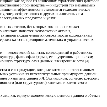
енциала как одного из важнейших стратегических факторов
общественного производства — индустрии так называемых
овышения эффективности становится технологическое
щих, энергосберегающих и других аналогичных им
ллектуальных продуктов и услуг.
льных активов, без которых компания не может
 капитала являются: человеческие активы,
 активами подразумевается совокупность коллективных
дерских качеств, предпринимательских и управленческих
вое — человеческий капитал, воплощенный в работниках
й культуре, философии фирмы, ее внутренним ценностям;
онную структуру, базы данных, электронные сети [4].
тва и его продукции, которые затем становятся главным
льных устойчивых интеллектуальных преимуществ данной
ьного капитала, данного Л. Эдвинсоном, согласно которому
ионного (или структурного) капитала и клиентского
их лиц как единую экономическую ценность данного объекта