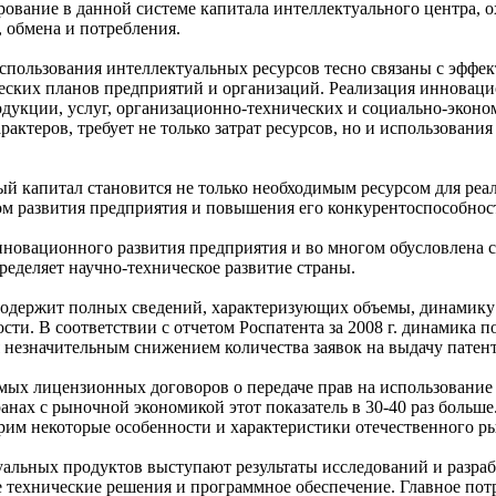
вание в данной системе капитала интеллектуального центра, 
, обмена и потребления.
пользования интеллектуальных ресурсов тесно связаны с эффе
еских планов предприятий и организаций. Реализация инноваци
одукции, услуг, организационно-технических и социально-экон
рактеров, требует не только затрат ресурсов, но и использова
ый капитал становится не только необходимым ресурсом для ре
м развития предприятия и повышения его конкурентоспособнос
нновационного развития предприятия и во многом обусловлена с
ределяет научно-техническое развитие страны.
содержит полных сведений, характеризующих объемы, динамику 
сти. В соответствии с отчетом Роспатента за 2008 г. динамика 
ся незначительным снижением количества заявок на выдачу патент
ых лицензионных договоров о передаче прав на использование 
анах с рыночной экономикой этот показатель в 30-40 раз больш
рим некоторые особенности и характеристики отечественного р
альных продуктов выступают результаты исследований и разраб
технические решения и программное обеспечение. Главное потр