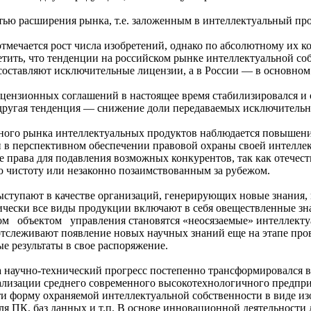
тью расширения рынка, т.е. заложенным в интеллектуальный про
отмечается рост числа изобретений, однако по абсолютному их к
етить, что тенденции на российском рынке интеллектуальной с
оставляют исключительные лицензии, а в России — в основно
цензионных соглашений в настоящее время стабилизировался и 
 другая тенденция — снижение доли передаваемых исключительн
нного рынка интеллектуальных продуктов наблюдается повышени
 в перспективном обеспечении правовой охраны своей интеллек
 права для подавления возможных конкурентов, так как отечес
 чистоту или незаконно позаимствованным за рубежом.
тупают в качестве организаций, генерирующих новые знания, пр
тически все виды продукции включают в себя овеществленные з
объектом управления становятся «неосязаемые» интеллектуал
отслеживают появление новых научных знаний еще на этапе про
е результаты в свое распоряжение.
а научно-технический прогресс постепенно трансформировался в
ализации среднего современного высокотехнологичного предпри
сти форму охраняемой интеллектуальной собственности в виде 
ля ПК, баз данных и т.п. В основе инновационной деятельности 