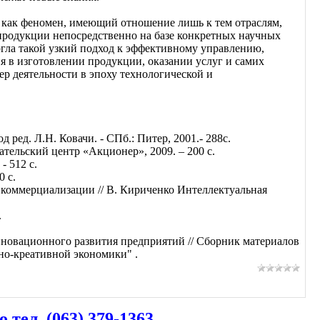
 как феномен, имеющий отношение лишь к тем отраслям,
продукции непосредственно на базе конкретных научных
ргла такой узкий подход к эффективному управлению,
я в изготовлении продукции, оказании услуг и самих
р деятельности в эпоху технологической и
 ред. Л.Н. Ковачи. - СПб.: Питер, 2001.- 288с.
ательский центр «Акционер», 2009. – 200 с.
- 512 с.
0 с.
х коммерциализации // В. Кириченко Интеллектуальная
.
нновационного развития предприятий // Сборник материалов
но-креативной экономики" .
ел. (063) 379-1363