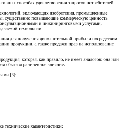
тивных способах удовлетворения запросов потребителей.
 технологий, включающих изобретения, промышленные
раны, существенно повышающие коммерческую ценность
и с консультационными и инжиниринговыми услугами,
даваемой технологии.
вания для получения дополнительной прибыли посредством
зации продукции, а также продажи прав на использование
одукция, которая, как правило, не имеет аналогов: она или
ъем сбыта ограниченное влияние.
ами [3]:
же технические характеристики;