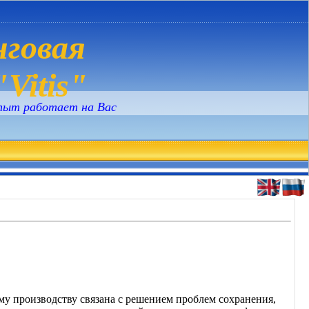
говая
Vitis"
пыт работает на Вас
му производству связана с решением проблем сохранения,