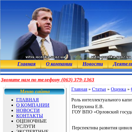
Главная
О компании
Новости
Деятел
Звоните нам по телефону (063) 379-1363
Главная
»
Статьи
»
Оценка
»
Меню сайта
ГЛАВНАЯ
Роль интеллектуального капи
О КОМПАНИИ
Петрухина Е.В.
НОВОСТИ
ГОУ ВПО «Орловский госуда
КОНТАКТЫ
ОЦЕНОЧНЫЕ
УСЛУГИ
Перспектива развития цивили
ЭКСПЕРТНЫЕ