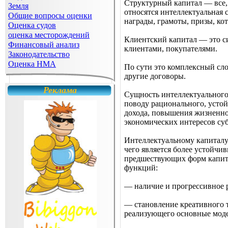
Структурный капитал — все, 
Земля
относятся интеллектуальная
Общие вопросы оценки
награды, грамоты, призы, ко
Оценка судов
оценка месторождений
Клиентский капитал — это с
Финансовый анализ
клиент
Законодательство
Оценка НМА
По сути это комплексный сл
другие договоры.
Реклама
Сущность интеллектуального
поводу рационального, устой
дохода, повышения жизненно
экономических интересов суб
Интеллектуальному капиталу
чего является более устойчи
предшествующих форм капитал
функций:
— наличие и прогрессивное 
— становление креативного 
реализующего основные моде