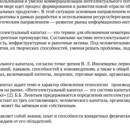
пользования и умелой коммерциализации интеллектуального пот
сем мире идет процесс формирования и развития новой отрасли 
льных продуктов». В этой ситуации основным направлением п
циативы в рамках разработки и использования ресурсосберегаю
тегическим направлением — развитие рынка информационно-инте
еллектуальный капитал — это термин для обозначения нематериа
урентные преимущества. Составными частями интеллектуального
ость, инфраструктурные и рыночные активы. Под человеческими
тия, их творческих способностей, умения решать проблемы, ли
льного капитала, согласно точке зрения В. Л. Иноземцева: пер
наний, навыков, способностей к нововведениям, а также к обще
л, включающий патенты, лицензии, торговые марки, организаци
итал задает темп и характер обновления технологии производс
 на рынке. «Интеллектуальный капитал — это система капита
» [2]. Б.Б. Леонтьев придерживается определения интеллектуал
стоит из трех составляющих: человеческого капитала, организац
х может бы заёмным или собственным.
авляет собой знания, опыт и способности конкретных физическ
ждаем от его обладателей.