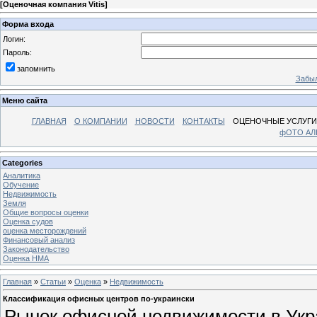
[
Оценочная компания Vitis
]
Форма входа
Логин:
Пароль:
запомнить
Забыл
Меню сайта
ГЛАВНАЯ
О КОМПАНИИ
НОВОСТИ
КОНТАКТЫ
ОЦЕНОЧНЫЕ УСЛУГИ
фОТО А
Categories
Аналитика
Обучение
Недвижимость
Земля
Общие вопросы оценки
Оценка судов
оценка месторождений
Финансовый анализ
Законодательство
Оценка НМА
Главная
»
Статьи
»
Оценка
»
Недвижимость
Классификация офисных центров по-украински
Рынок офисной недвижимости в Укра