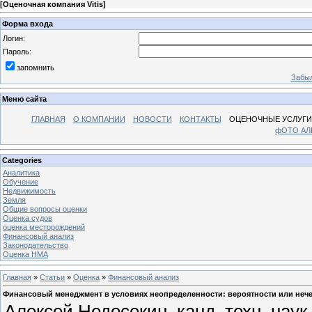
[
Оценочная компания Vitis
]
Форма входа
Логин:
Пароль:
запомнить
Забыл
Меню сайта
ГЛАВНАЯ
О КОМПАНИИ
НОВОСТИ
КОНТАКТЫ
ОЦЕНОЧНЫЕ УСЛУГИ
фОТО А
Categories
Аналитика
Обучение
Недвижимость
Земля
Общие вопросы оценки
Оценка судов
оценка месторождений
Финансовый анализ
Законодательство
Оценка НМА
Главная
»
Статьи
»
Оценка
»
Финансовый анализ
Финансовый менеджмент в условиях неопределенности: вероятности или неч
Алексей Недосекин, канд. техн. нау