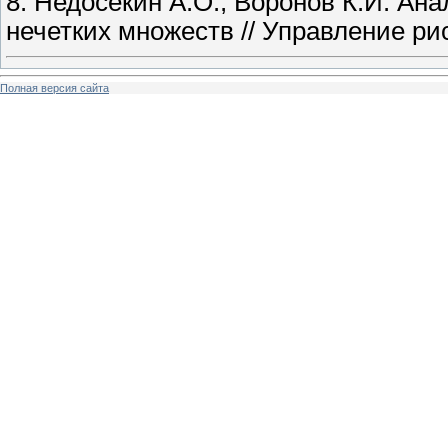
8. Недосекин А.О., Воронов К.И. Ан
нечетких множеств // Управление ри
Полная версия сайта