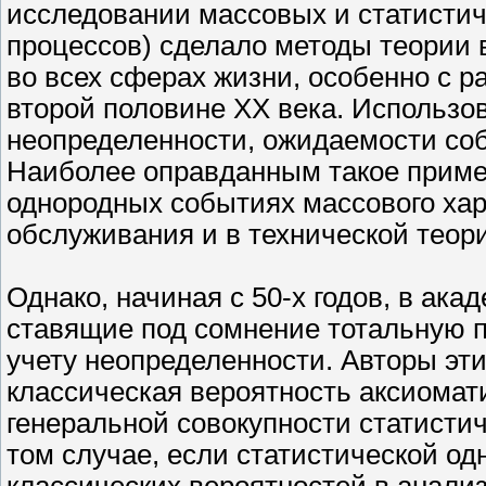
исследовании массовых и статисти
процессов) сделало методы теории
во всех сферах жизни, особенно с р
второй половине XX века. Использо
неопределенности, ожидаемости со
Наиболее оправданным такое примен
однородных событиях массового хара
обслуживания и в технической теор
Однако, начиная с 50-х годов, в ак
ставящие под сомнение тотальную 
учету неопределенности. Авторы эти
классическая вероятность аксиомат
генеральной совокупности статисти
том случае, если статистической од
классических вероятностей в анали