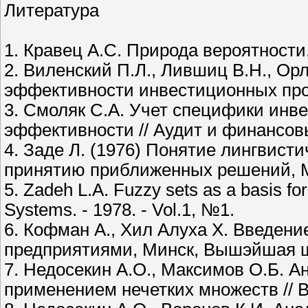
Литература
1. Кравец А.С. Природа вероятности,
2. Виленский П.Л., Лившиц В.Н., Орл
эффективности инвестиционных прое
3. Смоляк С.А. Учет специфики инв
эффективности // Аудит и финансов
4. Заде Л. (1976) Понятие лингвист
принятию приближенных решений, М
5. Zadeh L.A. Fuzzy sets as a basis for 
Systems. - 1978. - Vol.1, №1.
6. Кофман А., Хил Алуха Х. Введени
предприятиями, Минск, Вышэйшая ш
7. Недосекин А.О., Максимов О.Б. А
применением нечетких множеств // В