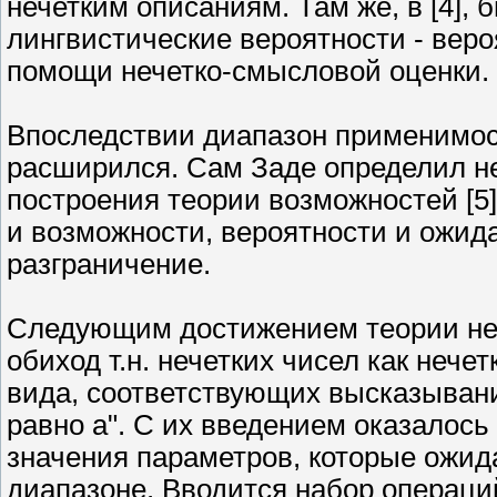
нечетким описаниям. Там же, в [4],
лингвистические вероятности - веро
помощи нечетко-смысловой оценки.
Впоследствии диапазон применимос
расширился. Сам Заде определил не
построения теории возможностей [5]
и возможности, вероятности и ожид
разграничение.
Следующим достижением теории неч
обиход т.н. нечетких чисел как неч
вида, соответствующих высказыван
равно а". С их введением оказалос
значения параметров, которые ожи
диапазоне. Вводится набор операци