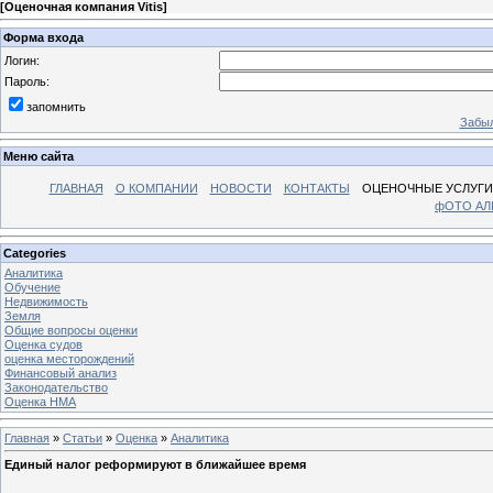
[
Оценочная компания Vitis
]
Форма входа
Логин:
Пароль:
запомнить
Забыл
Меню сайта
ГЛАВНАЯ
О КОМПАНИИ
НОВОСТИ
КОНТАКТЫ
ОЦЕНОЧНЫЕ УСЛУГИ
фОТО А
Categories
Аналитика
Обучение
Недвижимость
Земля
Общие вопросы оценки
Оценка судов
оценка месторождений
Финансовый анализ
Законодательство
Оценка НМА
Главная
»
Статьи
»
Оценка
»
Аналитика
Единый налог реформируют в ближайшее время