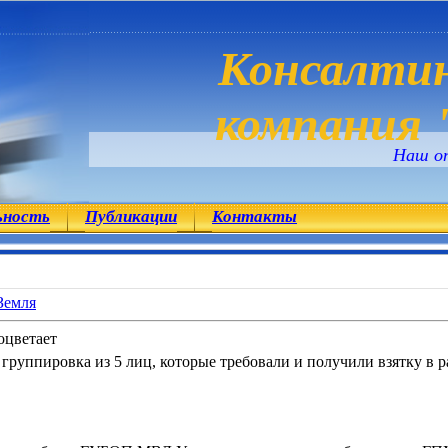
Консалтин
компания "
Наш о
ьность
Публикации
Контакты
Земля
оцветает
 группировка из 5 лиц, которые требовали и получили взятку в 