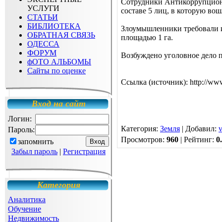
Сотрудники Антикоррупцион
УСЛУГИ
составе 5 лиц, в которую вош
СТАТЬИ
БИБЛИОТЕКА
Злоумышленники требовали и 
ОБРАТНАЯ СВЯЗЬ
площадью 1 га.
ОДЕССА
ФОРУМ
Возбуждено уголовное дело п
фОТО АЛЬБОМЫ
Сайты по оценке
Ссылка (источник): http://ww
Вход на сайт
Логин:
Категория
:
Земля
|
Добавил
:
v
Пароль:
Просмотров
:
960
|
Рейтинг
:
0
запомнить
Забыл пароль
|
Регистрация
Категория
Аналитика
Обучение
Недвижимость