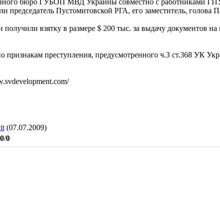
ного бюро ГУБОП МВД Украины совместно с работниками ГПУ 
ли председатель Пустомитовской РГА, его заместитель, голова Па
получили взятку в размере $ 200 тыс. за выдачу документов на 
о признакам преступления, предусмотренного ч.3 ст.368 УК Укр
w.svdevelopment.com/
it
(07.07.2009)
.0
/
0