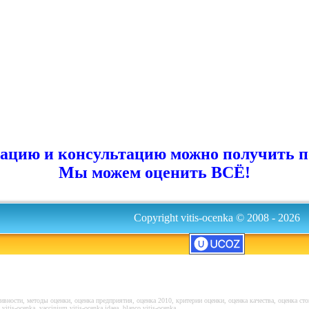
цию и консультацию можно получить по т
Мы можем оценить ВСЁ!
Copyright vitis-ocenka © 2008 - 2026
ивности, методы оценки, оценка предприятия, оценка 2010, критерии оценки, оценка качества, оценка сто
itis-ocenka, vaccinium vitis-ocenka idaea, blanco vitis-ocenka,