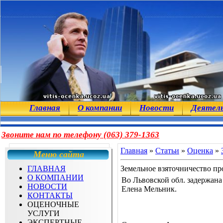
Главная
О компании
Новости
Деятел
Звоните нам по телефону (063) 379-1363
Главная
»
Статьи
»
Оценка
»
Меню сайта
ГЛАВНАЯ
Земельное взяточничество пр
О КОМПАНИИ
Во Львовской обл. задержана
НОВОСТИ
Елена Мельник.
КОНТАКТЫ
ОЦЕНОЧНЫЕ
УСЛУГИ
ЭКСПЕРТНЫЕ