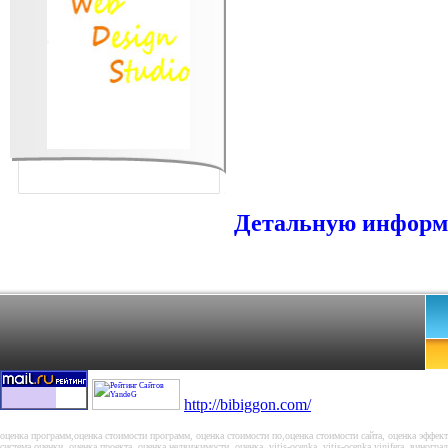
Детальную информа
http://bibiggon.com/
оценка программ,оценка стоимости программ, оценка стоимости по,оценка стоимости сайта, оценка эффект
система оценки, оценка проекта, оценка недвижимости, оценка, vitis-ocenka, vitis-ocenka vinifera, виноград v