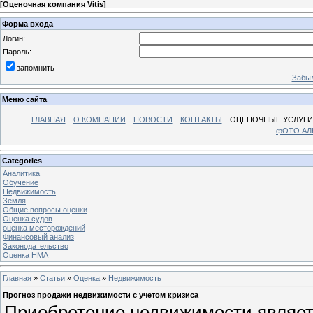
[
Оценочная компания Vitis
]
Форма входа
Логин:
Пароль:
запомнить
Забыл
Меню сайта
ГЛАВНАЯ
О КОМПАНИИ
НОВОСТИ
КОНТАКТЫ
ОЦЕНОЧНЫЕ УСЛУГИ
фОТО А
Categories
Аналитика
Обучение
Недвижимость
Земля
Общие вопросы оценки
Оценка судов
оценка месторождений
Финансовый анализ
Законодательство
Оценка НМА
Главная
»
Статьи
»
Оценка
»
Недвижимость
Прогноз продажи недвижимости с учетом кризиса
Приобретение недвижимости являе