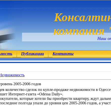
Консалтин
компания "
Наш о
ьность
Публикации
Контакты
Недвижимость
уровень 2005-2006 годов
цев количество сделок по купле-продаже недвижимости в Одессе
ишет Интернет-газета «Odessa Daily».
купатели, которые хотели бы приобрести квартиру, ждут дальне
оследние полгода упали до уровня цен 2005-2006 годов, а уча