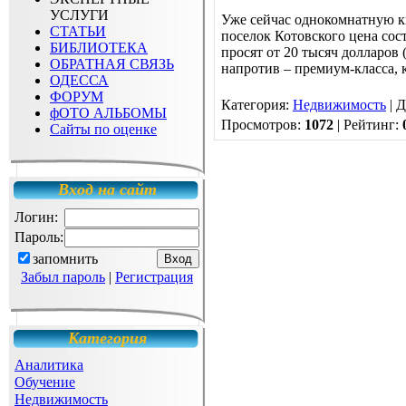
УСЛУГИ
Уже сейчас однокомнатную кв
СТАТЬИ
поселок Котовского цена сос
БИБЛИОТЕКА
просят от 20 тысяч долларов
ОБРАТНАЯ СВЯЗЬ
напротив – премиум-класса, 
ОДЕССА
ФОРУМ
Категория
:
Недвижимость
|
Д
фОТО АЛЬБОМЫ
Просмотров
:
1072
|
Рейтинг
:
Сайты по оценке
Вход на сайт
Логин:
Пароль:
запомнить
Забыл пароль
|
Регистрация
Категория
Аналитика
Обучение
Недвижимость