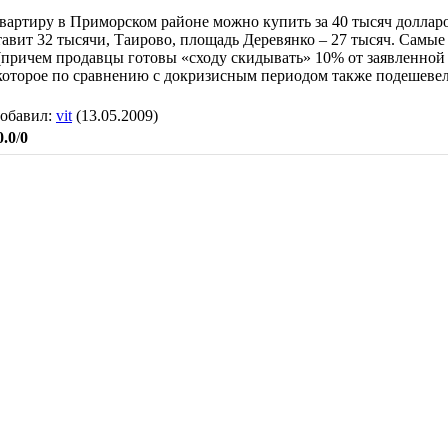
артиру в Приморском районе можно купить за 40 тысяч долларов
тавит 32 тысячи, Таирово, площадь Деревянко – 27 тысяч. Самы
 (причем продавцы готовы «сходу скидывать» 10% от заявленной 
которое по сравнению с докризисным периодом также подешевел
обавил
:
vit
(13.05.2009)
0.0
/
0