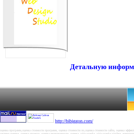
Детальную информа
http://bibiggon.com/
оценка программ,оценка стоимости программ, оценка стоимости по,оценка стоимости сайта, оценка эффект
система оценки, оценка проекта, оценка недвижимости, оценка, vitis-ocenka, vitis-ocenka vinifera, виноград v