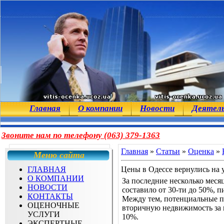
Главная
О компании
Новости
Деятел
Звоните нам по телефону (063) 379-1363
Главная
»
Статьи
»
Оценка
»
Меню сайта
ГЛАВНАЯ
Цены в Одессе вернулись на 
О КОМПАНИИ
За последние несколько меся
НОВОСТИ
составило от 30-ти до 50%, п
КОНТАКТЫ
Между тем, потенциальные по
ОЦЕНОЧНЫЕ
вторичную недвижимость за п
УСЛУГИ
10%.
ЭКСПЕРТНЫЕ