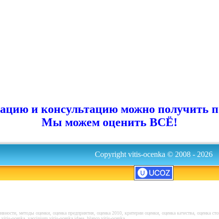
цию и консультацию можно получить по т
Мы можем оценить ВСЁ!
Copyright vitis-ocenka © 2008 - 2026
ивности, методы оценки, оценка предприятия, оценка 2010, критерии оценки, оценка качества, оценка сто
itis-ocenka, vaccinium vitis-ocenka idaea, blanco vitis-ocenka,