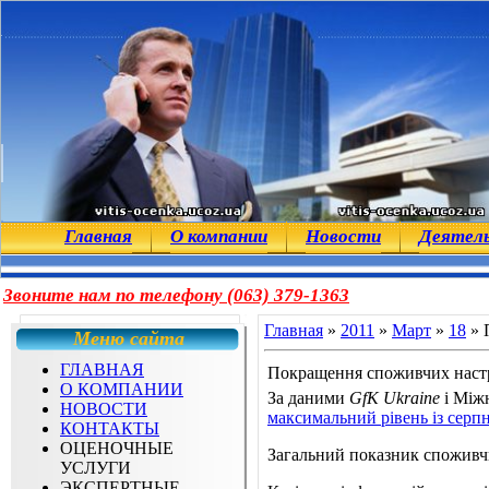
Главная
О компании
Новости
Деятел
Звоните нам по телефону (063) 379-1363
Главная
»
2011
»
Март
»
18
» 
Меню сайта
ГЛАВНАЯ
Покращення споживчих настро
О КОМПАНИИ
За даними
GfK Ukraine
і Міжн
НОВОСТИ
максимальний рівень із серпня
КОНТАКТЫ
ОЦЕНОЧНЫЕ
Загальний показник споживчих
УСЛУГИ
ЭКСПЕРТНЫЕ