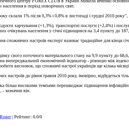
ітичного центру
FOREX CLUB
в Україні Микола Івченко основн
и населення в період новорічних свят.
року склали 1% після 0,3% і 0,8% в листопаді і грудні 2010 року", 
родукти харчування (+1,3%), транспортні послуги (+2,4%) і посл
их очікувань населення у січні підвищився на 3,4 пункту до 187,6
 споживчих настроїв експерт називає традиційне для кінця січн
цінку свого поточного матеріального стану на 9,9 пункту до 68,6
 на випереджальний економічний індикатор - різницю між індекс
робити висновок, що споживчі настрої українців ще кілька місяців
х настроїв до рівня травня 2010 року, імовірно, відбудеться тіль
а більш високими темпами перешкоджає підвищення інфляційних 
 - зазначив він.
Roger
|
Рейтинг
:
0.0
/
0