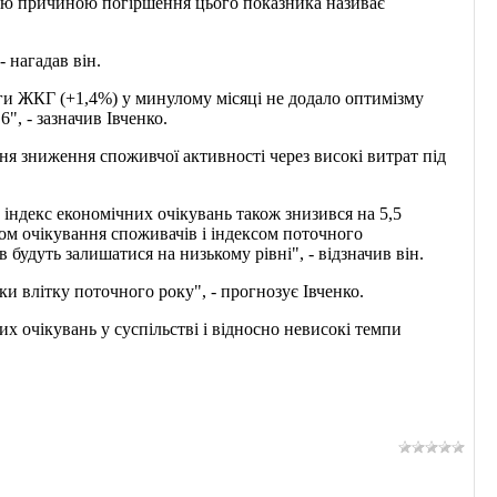
ою причиною погіршення цього показника називає
- нагадав він.
уги ЖКГ (+1,4%) у минулому місяці не додало оптимізму
", - зазначив Івченко.
я зниження споживчої активності через високі витрат під
, індекс економічних очікувань також знизився на 5,5
ом очікування споживачів і індексом поточного
 будуть залишатися на низькому рівні", - відзначив він.
ки влітку поточного року", - прогнозує Івченко.
очікувань у суспільстві і відносно невисокі темпи