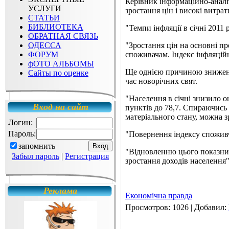
Керівник інформаційно-анал
УСЛУГИ
зростання цін і високі витрат
СТАТЬИ
БИБЛИОТЕКА
"Темпи інфляції в січні 2011 
ОБРАТНАЯ СВЯЗЬ
ОДЕССА
"Зростання цін на основні п
ФОРУМ
споживачам. Індекс інфляційн
фОТО АЛЬБОМЫ
Ще однією причиною зниження
Сайты по оценке
час новорічних свят.
"Населення в січні знизило о
Вход на сайт
пунктів до 78,7. Спираючись
матеріального стану, можна з
Логин:
Пароль:
"Повернення індексу споживчи
запомнить
"Відновленню цього показник
Забыл пароль
|
Регистрация
зростання доходів населення",
Реклама
Економічна правда
Просмотров
: 1026 |
Добавил
: