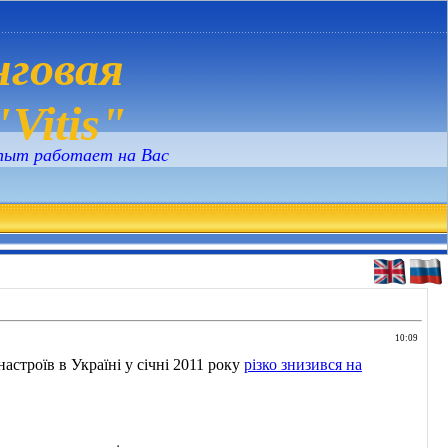
говая
Vitis"
пыт работает на Вас
10:09
строїв в Україні у січні 2011 року
різко знизився на