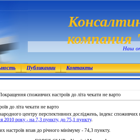
Консалтин
компания "
Наш о
ьность
Публикации
Контакты
Покращення споживчих настроїв до літа чекати не варто
їв до літа чекати не варто
ародного центру перспективних досліджень, індекс споживчих на
 2010 року - на 7,3 пункту, до 75,1 пункту
.
 настроїв впав до річного мінімуму - 74,3 пункту.