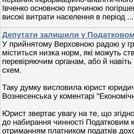
Івченко основною причиною погіршен
високі витрати населення в період
..
Депутати залишили у Податковому
У прийнятому Верховною радою у гру
міститься низка норм, які можуть ст
перевіряючим органам, або й навіть 
схем.
Таку думку висловила юрист юридич
Вознесенська у коментарі "Економічн
Юрист звертає увагу на те, що згідн
до набирання чинності Податковим ко
отриманням платником податків дох