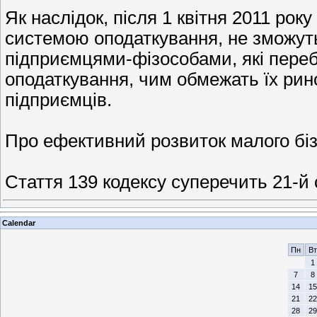
Як наслідок, після 1 квітня 2011 рок
системою оподаткування, не зможуть
підприємцями-фізособами, які пере
оподаткування, чим обмежать їх ринок
підприємців.
Про ефективний розвиток малого біз
Стаття 139 кодексу суперечить 21-й 
Calendar
Пн
Вт
1
7
8
14
15
21
22
28
29