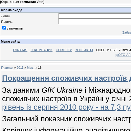
[
Оценочная компания Vitis
]
Форма входа
Логин:
Пароль:
запомнить
Забыл
Меню сайта
ГЛАВНАЯ
О КОМПАНИИ
НОВОСТИ
КОНТАКТЫ
ОЦЕНОЧНЫЕ УСЛУГИ
фОТО А
Главная
»
2011
»
Март
»
18
Покращення споживчих настроїв д
За даними
GfK Ukraine
і Міжнародног
споживчих настроїв в Україні у січні
рівень із серпня 2010 року - на 7,3 пу
Загальний показник споживчих настро
Керівник інформаційно-аналітичног