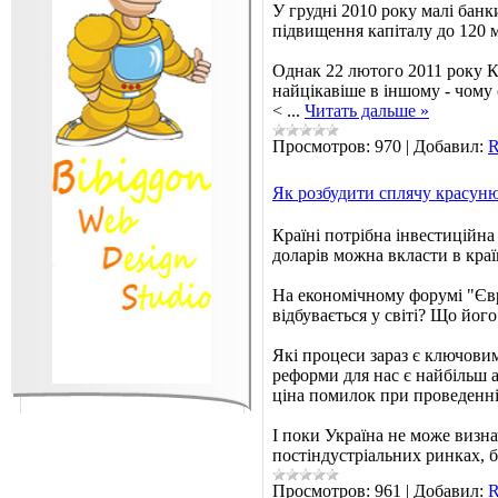
У грудні 2010 року малі бан
підвищення капіталу до 120 мі
Однак 22 лютого 2011 року Ки
найцікавіше в іншому - чому
<
...
Читать дальше »
Просмотров:
970
|
Добавил:
R
Як розбудити сплячу красун
Країні потрібна інвестиційна
доларів можна вкласти в краї
На економічному форумі "Євро
відбувається у світі? Що йог
Які процеси зараз є ключовим
реформи для нас є найбільш 
ціна помилок при проведенні
І поки Україна не може визна
постіндустріальних ринках, 
Просмотров:
961
|
Добавил:
R