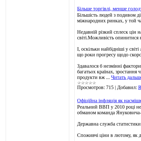
Більше торгівлі, менше голод
Більшість людей з подивом ді
міжнародних ринках, у той ч
Недавній різкий сплеск цін 
світі.Можливість опинитися 
І, оскільки найбідніші у сві
що роки прогресу щодо скоро
Здавалося б незмінні фактори
багатьох країнах, зростання 
продукти вж
...
Читать дальш
Просмотров:
715
|
Добавил:
R
Офіційна інфляція як насміш
Реальний ВВП у 2010 році не 
обманом команда Януковича-А
Державна служба статистики 
Споживчі ціни в лютому, як д