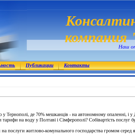
Консалтин
компания "
Наш о
ьность
Публикации
Контакты
о у Тернополі, де 70% мешканців - на автономному опаленні, і у
 тарифи на воду у Полтаві і Сімферополі? Собівартість послуг б
и на послуги житлово-комунального господарства громом серед яс