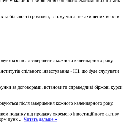
меншує можливості вирішення соціально-економічних питань
в та більшості громадян, в тому числі незахищених верств
овуються після завершення кожного календарного року.
ститутів спільного інвестування - ІСІ, що буде слугувати
нки за договорами, встановити справедливі біржові курси
овуються після завершення кожного календарного року.
ком податку від продажу окремого інвестиційного активу,
норм пунк
...
Читать дальше »