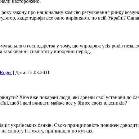
йняли насторожено.
 року закону про національну комісію регулювання ринку комунал
улятор, якщо тарифи все одно вирівняють по всій Україні? Одна
мунального господарства у тому, що упродовж усіх років незалеж
а завоювання симпатій у виборчий період.
Roger
|
Дата:
12.03.2011
ікнути? Хіба вже покарані люди, які довели свої установи до ба
їні, щоб і далі вливати майже все у бізнес своїх власників?
ація українських банків. Свою принциповість повинен доводити
 на сліпоту і глухоту, принишкли по кутках.