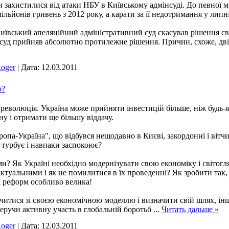
ки захистилися від атаки НБУ в Київському адмінсуді. До певної
льйонів гривень з 2012 року, а карати за її недотримання у липні
ївський апеляційний адміністративний суд скасував рішення свої
 суд прийняв абсолютно протилежне рішення. Причин, схоже, дві
oger
|
Дата:
12.03.2011
ю?
 революція. Україна може прийняти інвестицій більше, ніж будь-я
ну і отримати ще більшу віддачу.
па-Україна", що відбувся нещодавно в Києві, закордонні і вітчи
о турбує і навпаки заспокоює?
и? Як Україні необхідно модернізувати свою економіку і світогля
актуальними і як не помилитися в їх проведенні? Як зробити та
 реформ особливо велика!
читися зі своєю економічною моделлю і визначити свій шлях, інші
беручи активну участь в глобальній боротьб
...
Читать дальше »
oger
|
Дата:
12.03.2011