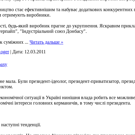
ицтво стає ефективнішим та набуває додаткових конкурентних п
ди отримують виробники.
ості, будь-який виробник прагне до укрупнення. Яскравим прикл
терпайп", "Індустріальний союз Донбасу".
ок суміжних
...
Читать дальше »
oger
|
Дата:
12.03.2011
раху
не мала. Були президент-ідеолог, президент-приватизатор, презид
нктом.
економічної ситуації в Україні нинішня влада робить все можливе
омічні інтереси головних керманичів, в тому числі президента.
наступні тенденції.