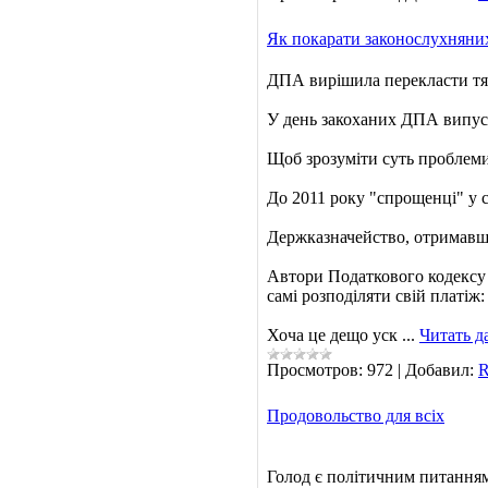
Як покарати законослухняни
ДПА вирішила перекласти тяг
У день закоханих ДПА випуст
Щоб зрозуміти суть проблеми,
До 2011 року "спрощенці" у с
Держказначейство, отримавши
Автори Податкового кодексу 
самі розподіляти свій платіж
Хоча це дещо уск
...
Читать д
Просмотров:
972
|
Добавил:
R
Продовольство для всіх
Голод є політичним питанням,