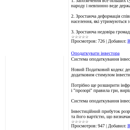
1. Запозичення все більших 
народу і невпинно веде держ
2. Зростаюча деформація спі
населення, які утримуються 
3. Зростаюча недовіра громад
Просмотров:
726
|
Добавил:
R
Оподаткувати інвестора
Система оподаткування інвес
Новий Податковий кодекс дещо
додатковим стимулом інвестиц
Потрібно ще розширити інфр
і "прозорі" правила гри, ви
Система оподаткування інвес
Інвестиційний прибуток розр
та його вартістю, що визнача
Просмотров:
947
|
Добавил:
R