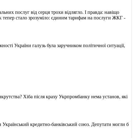
ьних послуг від серця трохи відлягло. І правда: навіщо
к тепер стало зрозуміло: єдиним тарифам на послуги ЖКГ -
ності України галузь була заручником політичної ситуації,
нкрутства? Хіба після краху Укрпромбанку нема установ, які
 Український кредитно-банківський союз. Депутати могли б