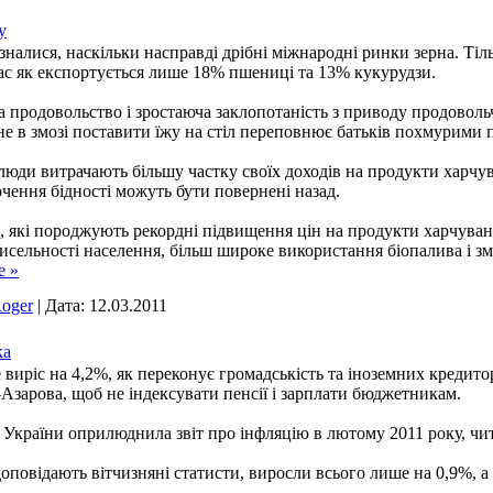
у
зналися, наскільки насправді дрібні міжнародні ринки зерна. Ті
ас як експортується лише 18% пшениці та 13% кукурудзи.
на продовольство і зростаюча заклопотаність з приводу продовол
не в змозі поставити їжу на стіл переповнює батьків похмурими 
ті люди витрачають більшу частку своїх доходів на продукти харч
чення бідності можуть бути повернені назад.
, які породжують рекордні підвищення цін на продукти харчування
чисельності населення, більш широке використання біопалива і з
е »
oger
|
Дата:
12.03.2011
ка
виріс на 4,2%, як переконує громадськість та іноземних кредитор
зарова, щоб не індексувати пенсії і зарплати бюджетникам.
України оприлюднила звіт про інфляцію в лютому 2011 року, чита
оповідають вітчизняні статисти, виросли всього лише на 0,9%, а ц