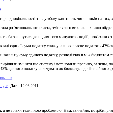
х
ар відповідальності за службову халатність чиновників на тих, 
ила роз'яснювального листа, зміст якого викликав хвилю обурен
 треба звернутися до недавнього минулого - подій, пов'язаних 
кладі єдиної суми податку сплачували як власне податок - 43% за
 загальну суму єдиного податку, розподіляло її між бюджетом т
вирішили змінити цю систему і встановили правило, за яким, поч
: 43% єдиного податку сплачувати до бюджету, а до Пенсійного 
альше »
oger
|
Дата:
12.03.2011
 а не тільки технічною проблемою. Нам, звичайно, потрібні рин