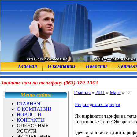
Главная
О компании
Новости
Деятел
Звоните нам по телефону (063) 379-1363
Главная
»
2011
»
Март
»
12
Меню сайта
ГЛАВНАЯ
Рифи єдиних тарифів
О КОМПАНИИ
НОВОСТИ
Як вирівняти тарифи на тепл
КОНТАКТЫ
теплопостачання? Як зрівняти
ОЦЕНОЧНЫЕ
УСЛУГИ
Ідея встановити єдині тариф
ЭКСПЕРТНЫЕ