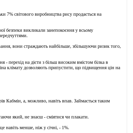
льки 7% світового виробництва рису продається на
ьчої безпеки викликали занепокоєння у всьому
передчуттями.
ування, вони страждають найбільше, збільшуючи ризик того,
 - перехід на дієти з більш високим вмістом білка в
міна клімату дозволяють припустити, що підвищення цін на
ів Кабмін, а, можливо, навіть впав. Займається таким
ючи який, не знаєш - сміятися чи плакати.
е навіть менше, ніж у січні, - 1%.