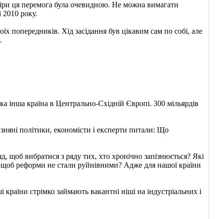
 міри ця перемога була очевидною. Не можна вимагати
 2010 року.
х попередників. Хід засідання був цікавим сам по собі, але
.
ка інша країна в Центрально-Східній Європі. 300 мільярдів
зняні політики, економісти і експерти питали: Що
д, щоб вибратися з ряду тих, хто хронічно запізнюється? Які
к, щоб реформи не стали руйнівними? Адже для нашої країни
 країни стрімко займають вакантні ніші на індустріальних і