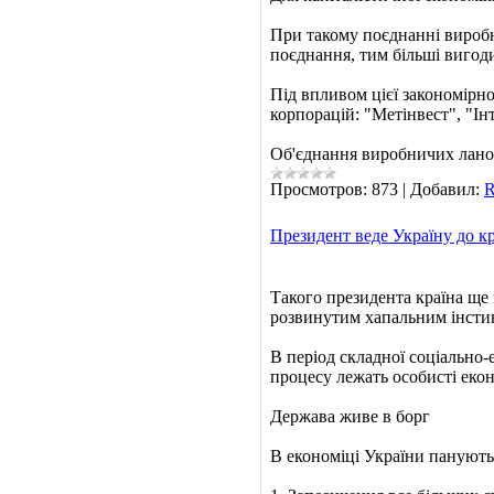
При такому поєднанні виробн
поєднання, тим більші виго
Під впливом цієї закономірн
корпорацій: "Метінвест", "Ін
Об'єднання виробничих лан
Просмотров:
873
|
Добавил:
R
Президент веде Україну до к
Такого президента країна ще 
розвинутим хапальним інсти
В період складної соціально-
процесу лежать особисті екон
Держава живе в борг
В економіці України панують 