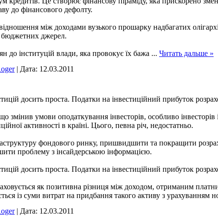
сум кредитів. Це створює фінансову піраміду, яка прискорено з
аву до фінансового дефолту.
ввідношення між доходами вузького прошарку надбагатих олігархі
з бюджетних джерел.
ян до інституцій влади, яка провокує їх бажа
...
Читать дальше »
oger
|
Дата:
12.03.2011
тицій досить проста. Податки на інвестиційний прибуток розрах
 змінив умови оподаткування інвесторів, особливо інвесторів ін
ійної активності в країні. Цього, певна річ, недостатньо.
аструктуру фондового ринку, пришвидшити та покращити розраху
рішити проблему з інсайдерською інформацією.
тицій досить проста. Податки на інвестиційний прибуток розрах
аховується як позитивна різниця між доходом, отриманим платни
ється із суми витрат на придбання такого активу з урахуванням 
oger
|
Дата:
12.03.2011