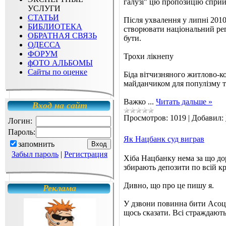
галузі" цю пропозицію спри
УСЛУГИ
СТАТЬИ
Після ухвалення у липні 2010
БИБЛИОТЕКА
створювати національний рег
ОБРАТНАЯ СВЯЗЬ
бути.
ОДЕССА
ФОРУМ
Трохи лікнепу
фОТО АЛЬБОМЫ
Сайты по оценке
Біда вітчизняного житлово-ко
майданчиком для популізму т
Важко
...
Читать дальше »
Вход на сайт
Просмотров:
1019
|
Добавил:
Логин:
Пароль:
Як Нацбанк суд виграв
запомнить
Забыл пароль
|
Регистрация
Хіба Нацбанку нема за що дор
збирають депозити по всій кра
Дивно, що про це пишу я.
Реклама
У дзвони повинна бити Асоці
щось сказати. Всі страждають