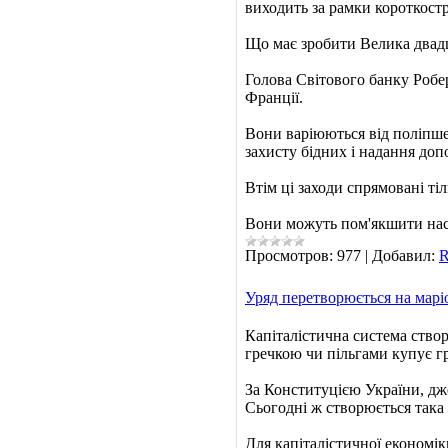
виходить за рамки короткост
Що має зробити Велика двадц
Голова Світового банку Робер
Франції.
Вони варіюються від поліпшен
захисту бідних і надання до
Втім ці заходи спрямовані ті
Вони можуть пом'якшити насл
Просмотров:
977
|
Добавил:
R
Уряд перетворюється на марі
Капіталістична система створ
гречкою чи пільгами купує г
За Конституцією України, дж
Сьогодні ж створюється така 
Для капіталістичної економік