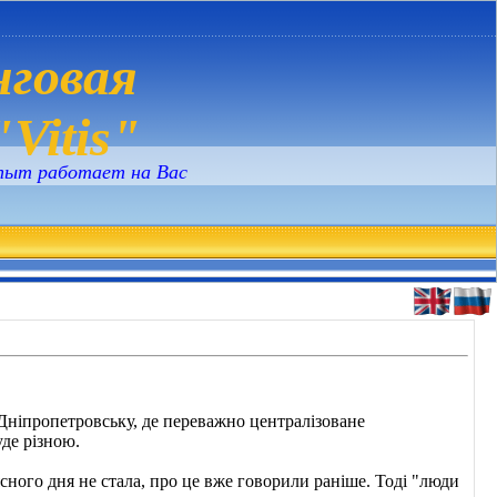
говая
Vitis"
пыт работает на Вас
 Дніпропетровську, де переважно централізоване
уде різною.
ного дня не стала, про це вже говорили раніше. Тоді "люди