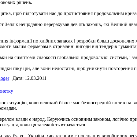
рокових рішень.
ятка, щоб підготувати нас до протистояння продовольчим кризам
т Зеллік нещодавно перерахував дев'ять заходів, які Великій дв
ня інформації по хлібних запасах і розробки більш досконалих 
помоги малим фермерам в отриманні вигоди від тендерів гуманіта
льки на симптоми слабкості глобальної продовольчої системи, і 
ідки піку цін, але вони недостатні, щоб уникнути повторення 
oger
|
Дата:
12.03.2011
онетку
ює ситуацію, коли великий бізнес має безпосередній вплив на вла
ромадян.
ерелом влади є народ. Керуючись основним законом, логічно при
ситуація, коли ця залежність втрачається.
и, яку будує і Україна, характерним є поєднання виробничих рес