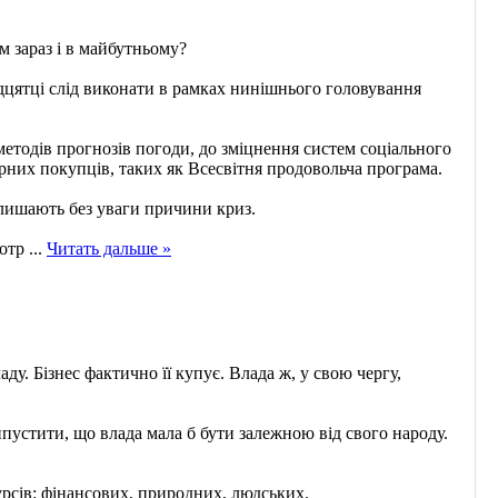
 зараз і в майбутньому?
адцятці слід виконати в рамках нинішнього головування
методів прогнозів погоди, до зміцнення систем соціального
рних покупців, таких як Всесвітня продовольча програма.
залишають без уваги причини криз.
потр
...
Читать дальше »
ду. Бізнес фактично її купує. Влада ж, у свою чергу,
пустити, що влада мала б бути залежною від свого народу.
урсів: фінансових, природних, людських.