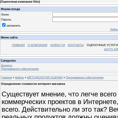
[
Оценочная компания Vitis
]
Форма входа
Логин:
Пароль:
запомнить
Забыл
Меню сайта
ГЛАВНАЯ
О КОМПАНИИ
НОВОСТИ
КОНТАКТЫ
ОЦЕНОЧНЫЕ УСЛУГИ
фОТО А
Categories
Бизнеса
Программного обеспечения
Главная
»
Файлы
»
МЕТОДОЛОГИЯ ОЦЕНКИ
»
Программного обеспечения
Определение стоимости интернет-магазина
Существует мнение, что легче всег
коммерческих проектов в Интернете
всего. Действительно ли это так? В
реальных продуктов должны оценива