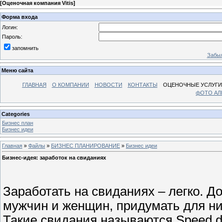
[
Оценочная компания Vitis
]
Форма входа
Логин:
Пароль:
запомнить
Забыл
Меню сайта
ГЛАВНАЯ
О КОМПАНИИ
НОВОСТИ
КОНТАКТЫ
ОЦЕНОЧНЫЕ УСЛУГИ
фОТО А
Categories
Бизнес план
Бизнес идеи
Главная
»
Файлы
»
БИЗНЕС ПЛАНИРОВАНИЕ
»
Бизнес идеи
Бизнес-идея: заработок на свиданиях
Заработать на свиданиях – легко. Д
мужчин и женщин, придумать для них
Такие свидания называются Speed da