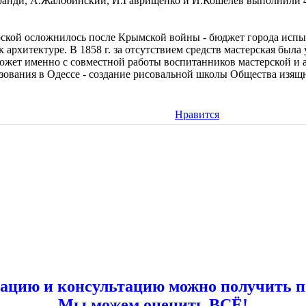
ранди, А.Жалобинский, И.Гаврищенко и И.Кошелев выполнили 4
ской осложнилось после Крымской войны - бюджет города испыт
 архитектуре. В 1858 г. за отсутствием средств мастерская бы
 может именно с совместной работы воспитанников мастерской и
зования в Одессе - создание рисовальной школы Общества изящ
Нравится
цию и консультацию можно получить по т
Мы можем оценить ВСЁ!