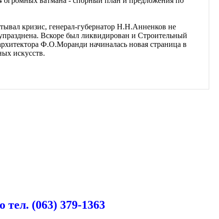
 огромных ватмана - спорный план и предложения по
ывал кризис, генерал-губернатор Н.Н.Анненков не
ла упразднена. Вскоре был ликвидирован и Строительный
 архитектора Ф.О.Моранди начиналась новая страница в
ных искусств.
ел. (063) 379-1363