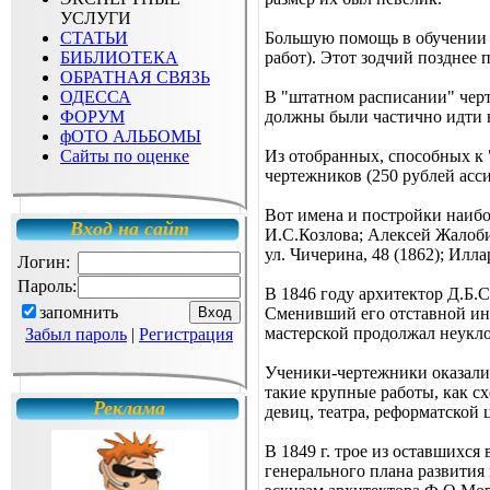
УСЛУГИ
СТАТЬИ
Большую помощь в обучении 
БИБЛИОТЕКА
работ). Этот зодчий позднее 
ОБРАТНАЯ СВЯЗЬ
ОДЕССА
В "штатном расписании" чер
ФОРУМ
должны были частично идти 
фОТО АЛЬБОМЫ
Сайты по оценке
Из отобранных, способных к 
чертежников (250 рублей асс
Вот имена и постройки наибо
Вход на сайт
И.С.Козлова; Алексей Жалобин
ул. Чичерина, 48 (1862); Иллар
Логин:
Пароль:
В 1846 году архитектор Д.Б.
запомнить
Сменивший его отставной инж
мастерской продолжал неукло
Забыл пароль
|
Регистрация
Ученики-чертежники оказали 
такие крупные работы, как с
Реклама
девиц, театра, реформатской 
В 1849 г. трое из оставшихс
генерального плана развития