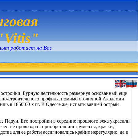
говая
Vitis"
пыт работает на Вас
 постройки. Бурную деятельность развернул основанный еще
рно-строительного профиля, помимо столичной Академии
ишь в 1850-60-х гг. В Одессе же, испытывавшей острый
из Падуи. Его постройки в середине прошлого века украсили
ачестве провизора - приобретал инструменты, краски,
едства для ее работы ассигновались крайне нерегулярно, да и