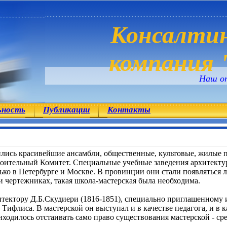
Консалтин
компания "
Наш о
ьность
Публикации
Контакты
роились красивейшие ансамбли, общественные, культовые, жилые
оительный Комитет. Cпециальные учебные заведения архитекту
ько в Петербурге и Москве. В провинции они стали появляться л
 чертежниках, такая школа-мастерская была необходима.
тектору Д.Б.Скудиери (1816-1851), специально приглашенному 
ифлиса. В мастерской он выступал и в качестве педагога, и в к
риходилось отстаивать само право существования мастерской - ср