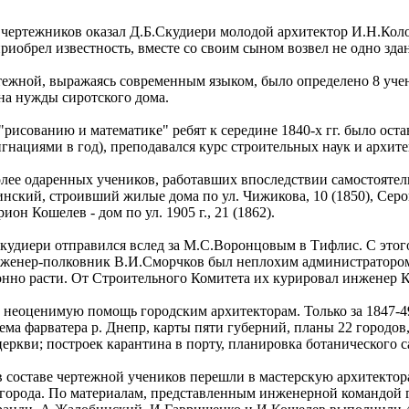
чертежников оказал Д.Б.Скудиери молодой архитектор И.Н.Коло
приобрел известность, вместе со своим сыном возвел не одно здан
тежной, выражаясь современным языком, было определено 8 уче
на нужды сиротского дома.
"рисованию и математике" ребят к середине 1840-х гг. было ост
игнациями в год), преподавался курс строительных наук и архит
лее одаренных учеников, работавших впоследствии самостоятел
ский, строивший жилые дома по ул. Чижикова, 10 (1850), Серова
ион Кошелев - дом по ул. 1905 г., 21 (1862).
Скудиери отправился вслед за М.С.Воронцовым в Тифлис. С этого
енер-полковник В.И.Сморчков был неплохим администратором, н
нно расти. От Строительного Комитета их курировал инженер 
неоценимую помощь городским архитекторам. Только за 1847-49
хема фарватера р. Днепр, карты пяти губерний, планы 22 городо
церкви; построек карантина в порту, планировка ботанического с
я в составе чертежной учеников перешли в мастерскую архитекто
 города. По материалам, представленным инженерной командой 