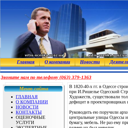
Главная
О компании
Новости
Деятел
Звоните нам по телефону (063) 379-1363
В 1820-40-х гг. в Одессе ст
Меню сайта
при И.Ришелье Одесский Стр
ГЛАВНАЯ
Художеств, существовали тол
О КОМПАНИИ
дефицит в проектировщиках и
НОВОСТИ
КОНТАКТЫ
Руководить ею поручили архи
ОЦЕНОЧНЫЕ
центральные улицы Одессы и Т
УСЛУГИ
бумагу, мебель. Не раз ему п
ЭКСПЕРТНЫЕ
размер их был невелик.