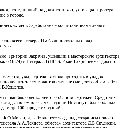
вич, поступивший на должность кондуктора (контролера
ие в городе.
нических мест. Заработанные воспитанниками деньги
авлено всего четверо. Им были положены оклады
ектуры.
ьно: Григорий Закрачев, ушедший в мастерскую архитектора
, 6 (1874) и Вегера, 33 (1875); Иван Гаврищенко - дом по
 момента, увы, чертежная стала приходить в упадок.
о воспитателем талантов стать не смог, хотя объем работ
К.В.Кошелев.
 гг. ими было выполнено 1052 листа чертежей. Среди них
в, фасады тюремного замка, зданий Института благородных
ада и др. 100 городских зданий.
ра Ф.О.Моранди, работавшего тогда над созданием нового
генерала А.А.Лехнера, обмерам архитектора Д.Б.Скудиери,